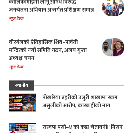
कालिकामाईमा लागू औषध विरुद्ध
जनचेतना अभियान अन्तर्गत प्रशिक्षण सम्पन्न
न्यूज डेस्क
वीरगंजको ऐतिहासिक शिव–पार्वती
मन्दिरको नयाँ समिति गठन, अजय गुप्ता
अध्यक्ष चयन
न्यूज डेस्क
स्थानीय
पोखरिया प्रहरीको उजुरी शाखामा रकम
असुलीको आरोप, कारबाहीको माग
रास्वपा पर्सा–४ को कडा चेतावनी! ‘मिसन