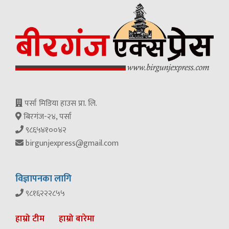
पर्सा मिडिया हाउस प्रा. लि.
बिरगंज-२४, पर्सा
९८६५४१००४२
birgunjexpress@gmail.com
विज्ञापनका लागि
९८१६२२२८५५
हाम्रो टीम
हाम्रो बारेमा