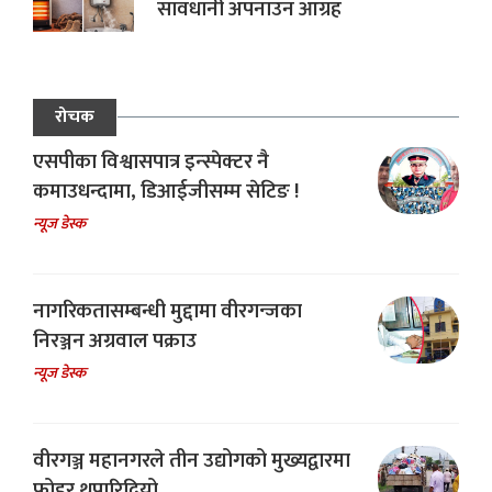
सावधानी अपनाउन आग्रह
रोचक
एसपीका विश्वासपात्र इन्स्पेक्टर नै
कमाउधन्दामा, डिआईजीसम्म सेटिङ !
न्यूज डेस्क
नागरिकतासम्बन्धी मुद्दामा वीरगन्जका
निरञ्जन अग्रवाल पक्राउ
न्यूज डेस्क
वीरगञ्ज महानगरले तीन उद्योगको मुख्यद्वारमा
फोहर थुपारिदियो