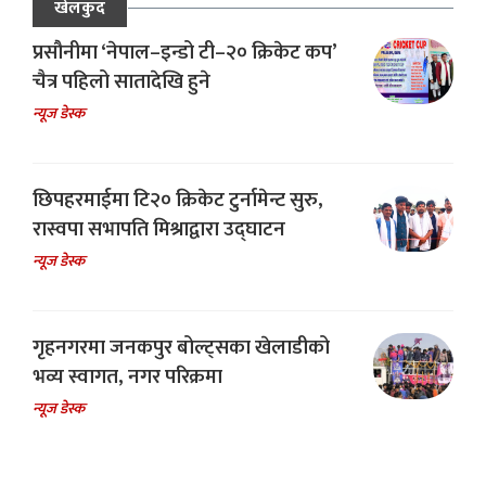
खेलकुद
प्रसौनीमा ‘नेपाल–इन्डो टी–२० क्रिकेट कप’
चैत्र पहिलो सातादेखि हुने
न्यूज डेस्क
छिपहरमाईमा टि२० क्रिकेट टुर्नामेन्ट सुरु,
रास्वपा सभापति मिश्राद्वारा उद्घाटन
न्यूज डेस्क
गृहनगरमा जनकपुर बोल्ट्सका खेलाडीको
भव्य स्वागत, नगर परिक्रमा
न्यूज डेस्क