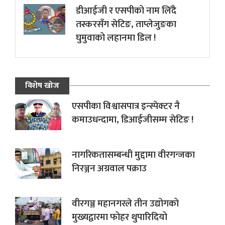
डीआईजी र एसपीको नाम लिँदै
तस्करसँग सेटिङ, ताप्लेजुङका
घुमुवाको लहानमा डिल !
विशेष खोज
एसपीका विश्वासपात्र इन्स्पेक्टर नै
कमाउधन्दामा, डिआईजीसम्म सेटिङ !
नागरिकतासम्बन्धी मुद्दामा वीरगन्जका
निरञ्जन अग्रवाल पक्राउ
वीरगञ्ज महानगरले तीन उद्योगको
मुख्यद्वारमा फोहर थुपारिदियो