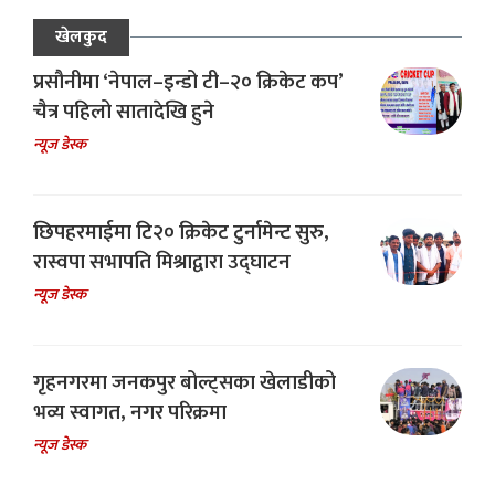
खेलकुद
प्रसौनीमा ‘नेपाल–इन्डो टी–२० क्रिकेट कप’
चैत्र पहिलो सातादेखि हुने
न्यूज डेस्क
छिपहरमाईमा टि२० क्रिकेट टुर्नामेन्ट सुरु,
रास्वपा सभापति मिश्राद्वारा उद्घाटन
न्यूज डेस्क
गृहनगरमा जनकपुर बोल्ट्सका खेलाडीको
भव्य स्वागत, नगर परिक्रमा
न्यूज डेस्क