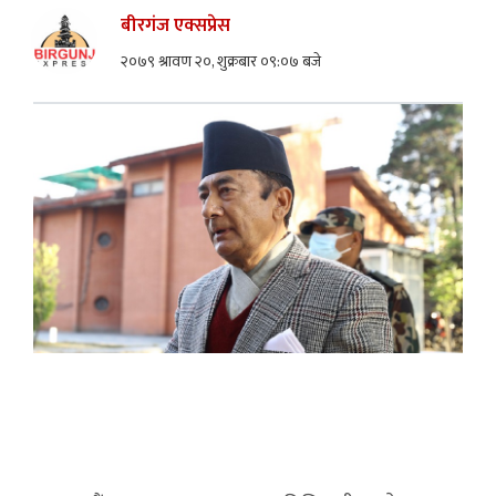
बीरगंज एक्सप्रेस
२०७९ श्रावण २०, शुक्रबार ०९:०७ बजे