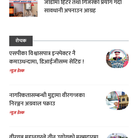
जाडोमा हिटर तथा गिजरको प्रयोग गर्दा
सावधानी अपनाउन आग्रह
रोचक
एसपीका विश्वासपात्र इन्स्पेक्टर नै
कमाउधन्दामा, डिआईजीसम्म सेटिङ !
न्यूज डेस्क
नागरिकतासम्बन्धी मुद्दामा वीरगन्जका
निरञ्जन अग्रवाल पक्राउ
न्यूज डेस्क
वीरगञ्ज महानगरले तीन उद्योगको मुख्यद्वारमा