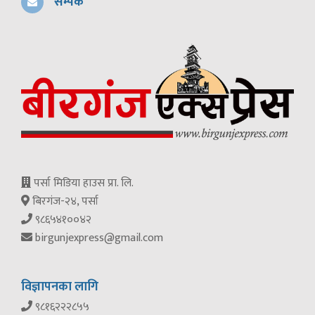
सम्पर्क
पर्सा मिडिया हाउस प्रा. लि.
बिरगंज-२४, पर्सा
९८६५४१००४२
birgunjexpress@gmail.com
विज्ञापनका लागि
९८१६२२२८५५