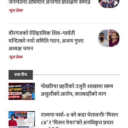
जनचेतना अभियान अन्तर्गत प्रशिक्षण सम्पन्न
न्यूज डेस्क
वीरगंजको ऐतिहासिक शिव–पार्वती
मन्दिरको नयाँ समिति गठन, अजय गुप्ता
अध्यक्ष चयन
न्यूज डेस्क
स्थानीय
पोखरिया प्रहरीको उजुरी शाखामा रकम
असुलीको आरोप, कारबाहीको माग
रास्वपा पर्सा–४ को कडा चेतावनी! ‘मिसन
८४’ र ‘मिसन मेयर’को अनधिकृत प्रचार