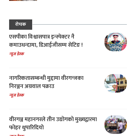
रोचक
एसपीका विश्वासपात्र इन्स्पेक्टर नै
कमाउधन्दामा, डिआईजीसम्म सेटिङ !
न्यूज डेस्क
नागरिकतासम्बन्धी मुद्दामा वीरगन्जका
निरञ्जन अग्रवाल पक्राउ
न्यूज डेस्क
वीरगञ्ज महानगरले तीन उद्योगको मुख्यद्वारमा
फोहर थुपारिदियो