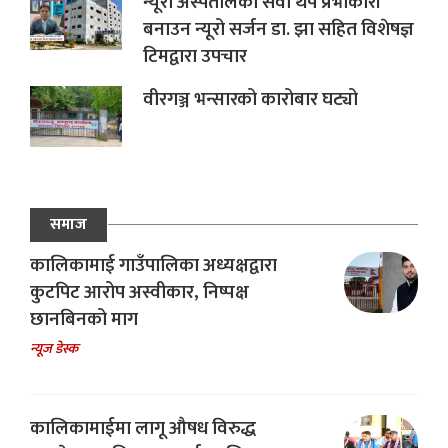
न्यूरो अस्पतालको सेवा थप प्रभाकारी
बनाउन न्यूरो सर्जन डा. झा सहित विशेषज्ञ
टिमद्वारा उपचार
वीरगञ्ज भन्सारको कारोबार घट्यो
समाज
कालिकामाई गाउँपालिका अध्यक्षद्वारा
कुटपिट आरोप अस्वीकार, निष्पक्ष
छानबिनको माग
न्यूज डेस्क
कालिकामाईमा लागू औषध विरुद्ध