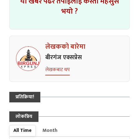
यो खबर पढेर तपाईलाई कस्तो महसुस
भयो ?
लेखकको बारेमा
बीरगंज एक्सप्रेस
लेखकबाट थप
प्रतिक्रिया!
लोकप्रिय
All Time
Month