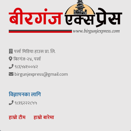
पर्सा मिडिया हाउस प्रा. लि.
बिरगंज-२४, पर्सा
९८६५४१००४२
birgunjexpress@gmail.com
विज्ञापनका लागि
९८१६२२२८५५
हाम्रो टीम
हाम्रो बारेमा