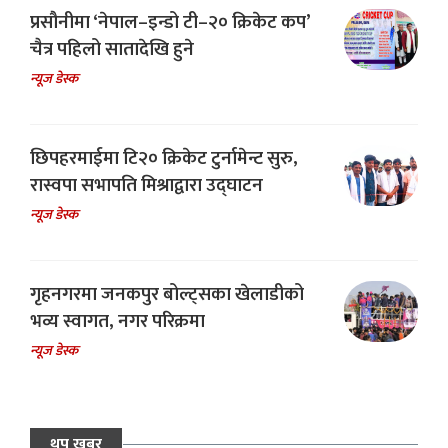
प्रसौनीमा ‘नेपाल–इन्डो टी–२० क्रिकेट कप’
चैत्र पहिलो सातादेखि हुने
न्यूज डेस्क
छिपहरमाईमा टि२० क्रिकेट टुर्नामेन्ट सुरु,
रास्वपा सभापति मिश्राद्वारा उद्घाटन
न्यूज डेस्क
गृहनगरमा जनकपुर बोल्ट्सका खेलाडीको
भव्य स्वागत, नगर परिक्रमा
न्यूज डेस्क
थप खबर