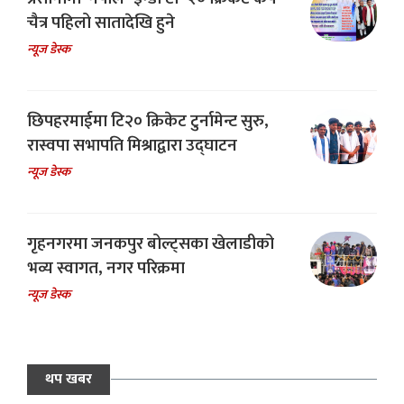
चैत्र पहिलो सातादेखि हुने
न्यूज डेस्क
छिपहरमाईमा टि२० क्रिकेट टुर्नामेन्ट सुरु,
रास्वपा सभापति मिश्राद्वारा उद्घाटन
न्यूज डेस्क
गृहनगरमा जनकपुर बोल्ट्सका खेलाडीको
भव्य स्वागत, नगर परिक्रमा
न्यूज डेस्क
थप खबर