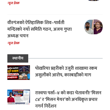
न्यूज डेस्क
वीरगंजको ऐतिहासिक शिव–पार्वती
मन्दिरको नयाँ समिति गठन, अजय गुप्ता
अध्यक्ष चयन
न्यूज डेस्क
स्थानीय
पोखरिया प्रहरीको उजुरी शाखामा रकम
असुलीको आरोप, कारबाहीको माग
रास्वपा पर्सा–४ को कडा चेतावनी! ‘मिसन
८४’ र ‘मिसन मेयर’को अनधिकृत प्रचार
नगर्न निर्देशन