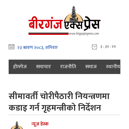
३ : ३० : २१
होमपेज
समाचार
राजनीति
समाज
स्थानीय
सीमावर्ती चोरीपैठारी नियन्त्रणमा
कडाइ गर्न गृहमन्त्रीको निर्देशन
न्यूज डेस्क