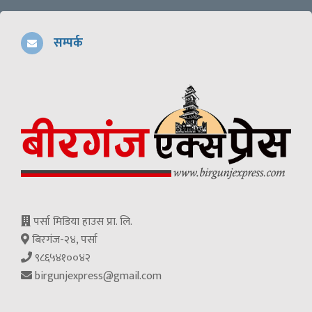
सम्पर्क
पर्सा मिडिया हाउस प्रा. लि.
बिरगंज-२४, पर्सा
९८६५४१००४२
birgunjexpress@gmail.com