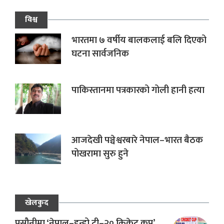
विश्व
भारतमा ७ वर्षीय बालकलाई बलि दिएको
घटना सार्वजनिक
पाकिस्तानमा पत्रकारको गोली हानी हत्या
आजदेखी पञ्चेश्वरबारे नेपाल–भारत बैठक
पोखरामा सुरु हुने
खेलकुद
प्रसौनीमा ‘नेपाल–इन्डो टी–२० क्रिकेट कप’