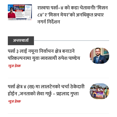
रास्वपा पर्सा–४ को कडा चेतावनी! ‘मिसन
८४’ र ‘मिसन मेयर’को अनधिकृत प्रचार
नगर्न निर्देशन
अन्तरवार्ता
पर्सा ३ लाई नमूना निर्वाचन क्षेत्र बनाउने
परिकल्पनामा युवा व्यवसायी रुपेश पाण्डेय
न्यूज डेस्क
पर्सा क्षेत्र ४ (ख) मा लालटेनको चर्चा ठेकेदारी
होईन ,जनताको सेवा गर्छु – प्रहलाद गुप्ता
न्यूज डेस्क