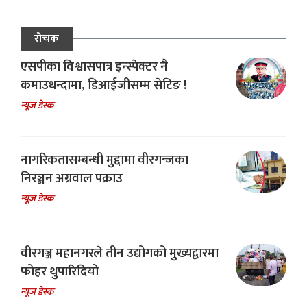
रोचक
एसपीका विश्वासपात्र इन्स्पेक्टर नै
कमाउधन्दामा, डिआईजीसम्म सेटिङ !
न्यूज डेस्क
नागरिकतासम्बन्धी मुद्दामा वीरगन्जका
निरञ्जन अग्रवाल पक्राउ
न्यूज डेस्क
वीरगञ्ज महानगरले तीन उद्योगको मुख्यद्वारमा
फोहर थुपारिदियो
न्यूज डेस्क