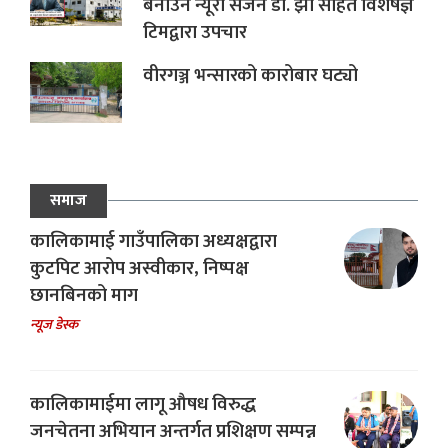
बनाउन न्यूरो सर्जन डा. झा सहित विशेषज्ञ
टिमद्वारा उपचार
वीरगञ्ज भन्सारको कारोबार घट्यो
समाज
कालिकामाई गाउँपालिका अध्यक्षद्वारा
कुटपिट आरोप अस्वीकार, निष्पक्ष
छानबिनको माग
न्यूज डेस्क
कालिकामाईमा लागू औषध विरुद्ध
जनचेतना अभियान अन्तर्गत प्रशिक्षण सम्पन्न