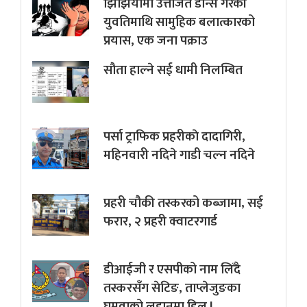
झिझियामा उत्तेजित डान्स गरेकी
युवतिमाथि सामुहिक बलात्कारको
प्रयास, एक जना पक्राउ
सौता हाल्ने सई धामी निलम्बित
पर्सा ट्राफिक प्रहरीकाे दादागिरी,
महिनवारी नदिने गाडी चल्न नदिने
प्रहरी चौकी तस्करको कब्जामा, सई
फरार, २ प्रहरी क्वाटरगार्ड
डीआईजी र एसपीको नाम लिँदै
तस्करसँग सेटिङ, ताप्लेजुङका
घुमुवाको लहानमा डिल !