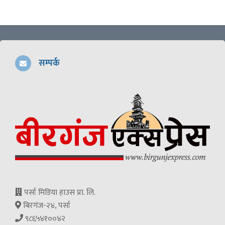
सम्पर्क
पर्सा मिडिया हाउस प्रा. लि.
बिरगंज-२४, पर्सा
९८६५४१००४२