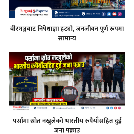
वीरगञ्जबाट निषेधाज्ञा हट्यो, जनजीवन पूर्ण रूपमा
सामान्य
पर्सामा स्रोत नखुलेको भारतीय रुपैयाँसहित दुई
जना पक्राउ