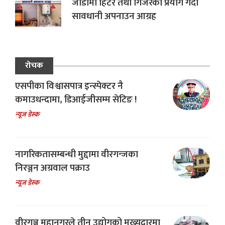
जाडोमा हिटर तथा गिजरको प्रयोग गर्दा
सावधानी अपनाउन आग्रह
रोचक
एसपीका विश्वासपात्र इन्स्पेक्टर नै
कमाउधन्दामा, डिआईजीसम्म सेटिङ !
न्यूज डेस्क
नागरिकतासम्बन्धी मुद्दामा वीरगन्जका
निरञ्जन अग्रवाल पक्राउ
न्यूज डेस्क
वीरगञ्ज महानगरले तीन उद्योगको मुख्यद्वारमा