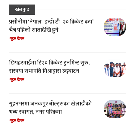
खेलकुद
प्रसौनीमा ‘नेपाल–इन्डो टी–२० क्रिकेट कप’
चैत्र पहिलो सातादेखि हुने
न्यूज डेस्क
छिपहरमाईमा टि२० क्रिकेट टुर्नामेन्ट सुरु,
रास्वपा सभापति मिश्राद्वारा उद्घाटन
न्यूज डेस्क
गृहनगरमा जनकपुर बोल्ट्सका खेलाडीको
भव्य स्वागत, नगर परिक्रमा
न्यूज डेस्क