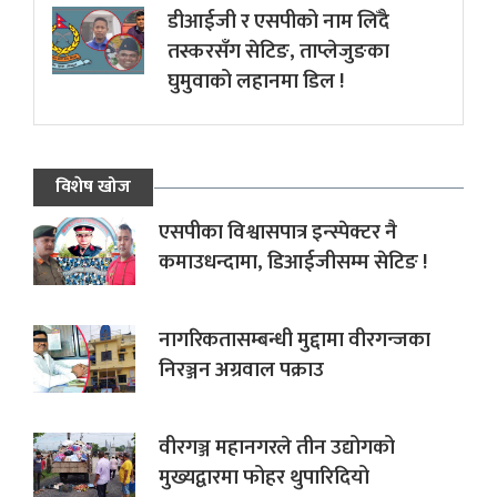
डीआईजी र एसपीको नाम लिँदै
तस्करसँग सेटिङ, ताप्लेजुङका
घुमुवाको लहानमा डिल !
विशेष खोज
एसपीका विश्वासपात्र इन्स्पेक्टर नै
कमाउधन्दामा, डिआईजीसम्म सेटिङ !
नागरिकतासम्बन्धी मुद्दामा वीरगन्जका
निरञ्जन अग्रवाल पक्राउ
वीरगञ्ज महानगरले तीन उद्योगको
मुख्यद्वारमा फोहर थुपारिदियो