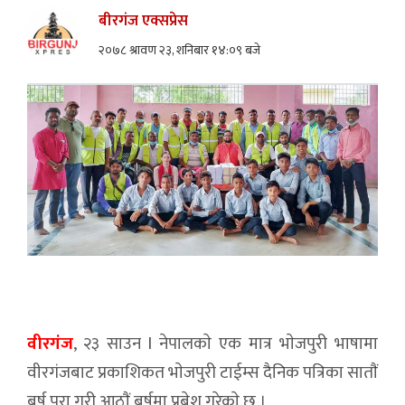
बीरगंज एक्सप्रेस
२०७८ श्रावण २३, शनिबार १४:०९ बजे
वीरगंज
, २३ साउन l नेपालकाे एक मात्र भाेजपुरी भाषामा
वीरगंजबाट प्रकाशिकत भाेजपुरी टाईम्स दैनिक पत्रिका साताैं
बर्ष पुरा गरी आठाैं बर्षमा प्रबेश गरेकाे छ ।