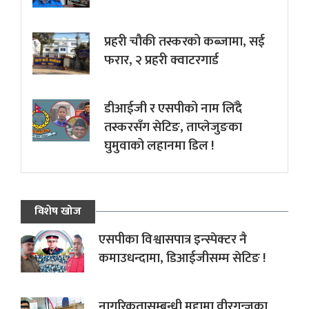
प्रहरी चौकी तस्करको कब्जामा, सई
फरार, २ प्रहरी क्वाटरगार्ड
डीआईजी र एसपीको नाम लिँदै
तस्करसँग सेटिङ, ताप्लेजुङका
घुमुवाको लहानमा डिल !
विशेष खोज
एसपीका विश्वासपात्र इन्स्पेक्टर नै
कमाउधन्दामा, डिआईजीसम्म सेटिङ !
नागरिकतासम्बन्धी मुद्दामा वीरगन्जका