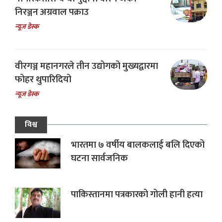
निरञ्जन अग्रवाल पक्राउ
न्यूज डेस्क
वीरगञ्ज महानगरले तीन उद्योगको मुख्यद्वारमा
फोहर थुपारिदियो
न्यूज डेस्क
विश्व
भारतमा ७ वर्षीय बालकलाई बलि दिएको
घटना सार्वजनिक
पाकिस्तानमा पत्रकारको गोली हानी हत्या