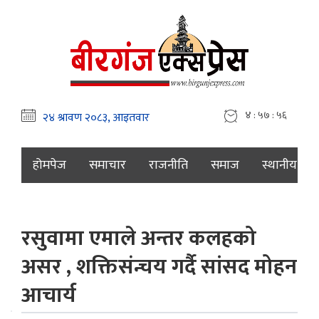
४ : ५७ : ५७
होमपेज
समाचार
राजनीति
समाज
स्थानीय
रसुवामा एमाले अन्तर कलहको
असर , शक्तिसंन्चय गर्दै सांसद मोहन
आचार्य