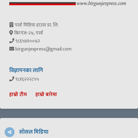
पर्सा मिडिया हाउस प्रा. लि.
बिरगंज-२४, पर्सा
९८६५४१००४२
birgunjexpress@gmail.com
विज्ञापनका लागि
९८१६२२२८५५
हाम्रो टीम
हाम्रो बारेमा
सोसल मिडिया