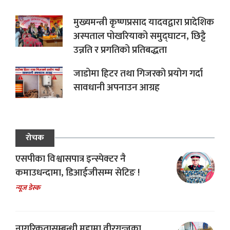
मुख्यमन्त्री कृष्णप्रसाद यादवद्वारा प्रादेशिक
अस्पताल पोखरियाको समुद्घाटन, छिट्टै
उन्नति र प्रगतिको प्रतिबद्धता
जाडोमा हिटर तथा गिजरको प्रयोग गर्दा
सावधानी अपनाउन आग्रह
रोचक
एसपीका विश्वासपात्र इन्स्पेक्टर नै
कमाउधन्दामा, डिआईजीसम्म सेटिङ !
न्यूज डेस्क
नागरिकतासम्बन्धी मुद्दामा वीरगन्जका