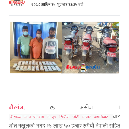
२०७८ आश्विन १५, शुक्रबार १३:३५ बजे
वीरगंज
, १५ असोज ।
बाट
वीरगञ्ज म.न.पा.वडा नं.२५ सिर्सिया छोटी भन्सार अगाडिबाट
स्रोत नखुलेको नगद १५ लाख ५० हजार रुपैयाँ नेपाली सहित