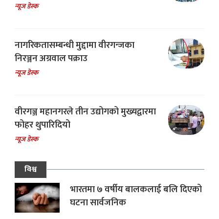
न्यूज डेस्क
नागरिकतासम्बन्धी मुद्दामा वीरगन्जका
निरञ्जन अग्रवाल पक्राउ
न्यूज डेस्क
वीरगञ्ज महानगरले तीन उद्योगको मुख्यद्वारमा
फोहर थुपारिदियो
न्यूज डेस्क
विश्व
भारतमा ७ वर्षीय बालकलाई बलि दिएको
घटना सार्वजनिक