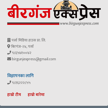
पर्सा मिडिया हाउस प्रा. लि.
बिरगंज-२४, पर्सा
९८६५४१००४२
birgunjexpress@gmail.com
विज्ञापनका लागि
९८१६२२२८५५
हाम्रो टीम
हाम्रो बारेमा