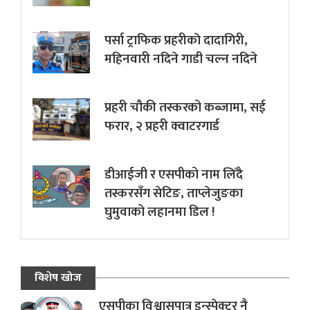
पर्सा ट्राफिक प्रहरीकाे दादागिरी,
महिनवारी नदिने गाडी चल्न नदिने
प्रहरी चौकी तस्करको कब्जामा, सई
फरार, २ प्रहरी क्वाटरगार्ड
डीआईजी र एसपीको नाम लिँदै
तस्करसँग सेटिङ, ताप्लेजुङका
घुमुवाको लहानमा डिल !
विशेष खोज
एसपीका विश्वासपात्र इन्स्पेक्टर नै