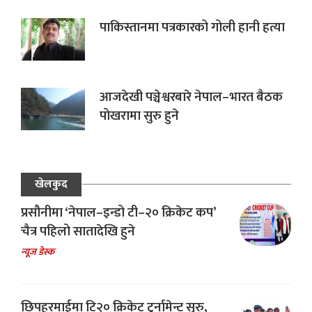
पाकिस्तानमा पत्रकारको गोली हानी हत्या
आजदेखी पञ्चेश्वरबारे नेपाल–भारत बैठक
पोखरामा सुरु हुने
खेलकुद
प्रसौनीमा ‘नेपाल–इन्डो टी–२० क्रिकेट कप’
चैत्र पहिलो सातादेखि हुने
न्यूज डेस्क
छिपहरमाईमा टि२० क्रिकेट टुर्नामेन्ट सुरु,