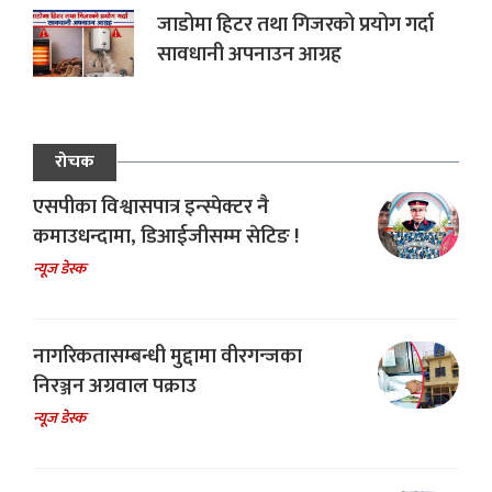
जाडोमा हिटर तथा गिजरको प्रयोग गर्दा
सावधानी अपनाउन आग्रह
रोचक
एसपीका विश्वासपात्र इन्स्पेक्टर नै
कमाउधन्दामा, डिआईजीसम्म सेटिङ !
न्यूज डेस्क
नागरिकतासम्बन्धी मुद्दामा वीरगन्जका
निरञ्जन अग्रवाल पक्राउ
न्यूज डेस्क