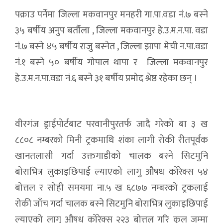
पक्राउ पर्नेमा जिल्ला मकवानपुर मनहरी गा.पा.वडा नं.७ बस्ने
३५ बर्षीय अनुप बर्तौला , जिल्ला मकवानपुर हे.उ.म.न.पा. वडा
नं.७ बस्ने ४५ बर्षीय राजु बस्नेत , जिल्ला झापा मेची न.पा.वडा
नं.१ बस्ने ५० बर्षीय गोपाल थापा र जिल्ला मकवानपुर
हे.उ.म.न.पा.वडा नं.६ बस्ने ३१ बर्षीय प्रमोद श्रेष्ठ रहेका छन् ।
वीरगंज ड्राईपोर्टबाट परवानीपुरतर्फ जादै गरेको बा ३ ख
८८०८ नम्बरको मिनी ट्रकमाथि शंका लागी रोकी रीतपूर्वक
खानतलासी गर्दा उक्तगाडीको चालक बस्ने सिटमुनि
बोराभित्र लुकाइछिपाई ल्याएको लागु औषध कोरेक्स ५४
बोत्तल र सोही समयमा ना.५ ख ६८७७ नम्बरको ट्रकलाई
रोकी जाँच गर्दा चालक बस्ने सिटमुनि बोराभित्र लुकाइछिपाई
ल्याएको लागु औषध कोरेक्स २२३ बोत्तल गरि कुल जम्मा