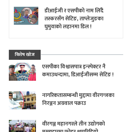
डीआईजी र एसपीको नाम लिँदै
तस्करसँग सेटिङ, ताप्लेजुङका
घुमुवाको लहानमा डिल !
विशेष खोज
एसपीका विश्वासपात्र इन्स्पेक्टर नै
कमाउधन्दामा, डिआईजीसम्म सेटिङ !
नागरिकतासम्बन्धी मुद्दामा वीरगन्जका
निरञ्जन अग्रवाल पक्राउ
वीरगञ्ज महानगरले तीन उद्योगको
मुख्यद्वारमा फोहर थुपारिदियो