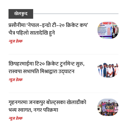
खेलकुद
प्रसौनीमा ‘नेपाल–इन्डो टी–२० क्रिकेट कप’
चैत्र पहिलो सातादेखि हुने
न्यूज डेस्क
छिपहरमाईमा टि२० क्रिकेट टुर्नामेन्ट सुरु,
रास्वपा सभापति मिश्राद्वारा उद्घाटन
न्यूज डेस्क
गृहनगरमा जनकपुर बोल्ट्सका खेलाडीको
भव्य स्वागत, नगर परिक्रमा
न्यूज डेस्क