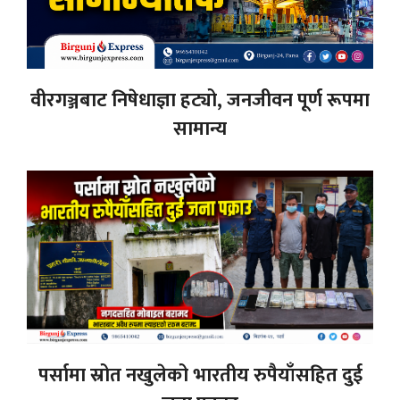
वीरगञ्जबाट निषेधाज्ञा हट्यो, जनजीवन पूर्ण रूपमा
सामान्य
पर्सामा स्रोत नखुलेको भारतीय रुपैयाँसहित दुई