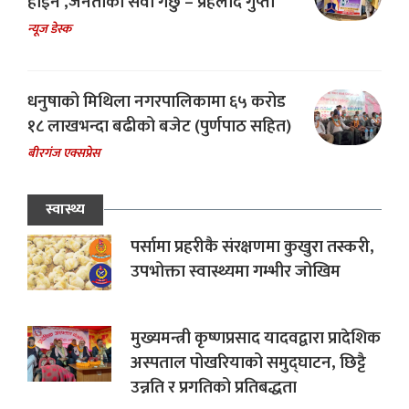
होईन ,जनताको सेवा गर्छु – प्रहलाद गुप्ता
न्यूज डेस्क
धनुषाको मिथिला नगरपालिकामा ६५ करोड
१८ लाखभन्दा बढीको बजेट (पुर्णपाठ सहित)
बीरगंज एक्सप्रेस
स्वास्थ्य
पर्सामा प्रहरीकै संरक्षणमा कुखुरा तस्करी,
उपभोक्ता स्वास्थ्यमा गम्भीर जोखिम
मुख्यमन्त्री कृष्णप्रसाद यादवद्वारा प्रादेशिक
अस्पताल पोखरियाको समुद्घाटन, छिट्टै
उन्नति र प्रगतिको प्रतिबद्धता