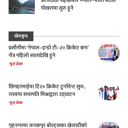
आजदेखी पञ्चेश्वरबारे नेपाल–भारत बैठक
पोखरामा सुरु हुने
खेलकुद
प्रसौनीमा ‘नेपाल–इन्डो टी–२० क्रिकेट कप’
चैत्र पहिलो सातादेखि हुने
न्यूज डेस्क
छिपहरमाईमा टि२० क्रिकेट टुर्नामेन्ट सुरु,
रास्वपा सभापति मिश्राद्वारा उद्घाटन
न्यूज डेस्क
गृहनगरमा जनकपुर बोल्ट्सका खेलाडीको