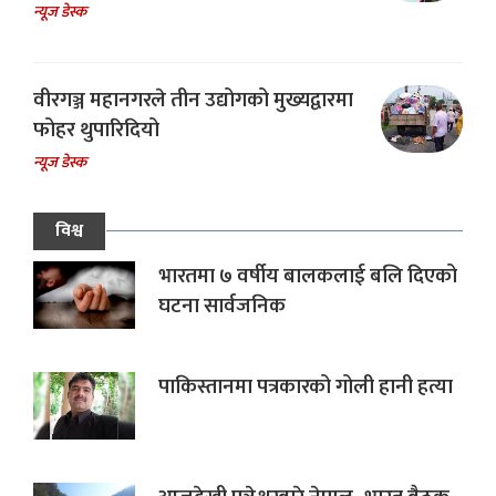
न्यूज डेस्क
वीरगञ्ज महानगरले तीन उद्योगको मुख्यद्वारमा
फोहर थुपारिदियो
न्यूज डेस्क
विश्व
भारतमा ७ वर्षीय बालकलाई बलि दिएको
घटना सार्वजनिक
पाकिस्तानमा पत्रकारको गोली हानी हत्या