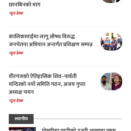
छानबिनको माग
न्यूज डेस्क
कालिकामाईमा लागू औषध विरुद्ध
जनचेतना अभियान अन्तर्गत प्रशिक्षण सम्पन्न
न्यूज डेस्क
वीरगंजको ऐतिहासिक शिव–पार्वती
मन्दिरको नयाँ समिति गठन, अजय गुप्ता
अध्यक्ष चयन
न्यूज डेस्क
स्थानीय
पोखरिया प्रहरीको उजुरी शाखामा रकम