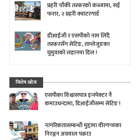
प्रहरी चौकी तस्करको कब्जामा, सई
फरार, २ प्रहरी क्वाटरगार्ड
डीआईजी र एसपीको नाम लिँदै
तस्करसँग सेटिङ, ताप्लेजुङका
घुमुवाको लहानमा डिल !
विशेष खोज
एसपीका विश्वासपात्र इन्स्पेक्टर नै
कमाउधन्दामा, डिआईजीसम्म सेटिङ !
नागरिकतासम्बन्धी मुद्दामा वीरगन्जका
निरञ्जन अग्रवाल पक्राउ