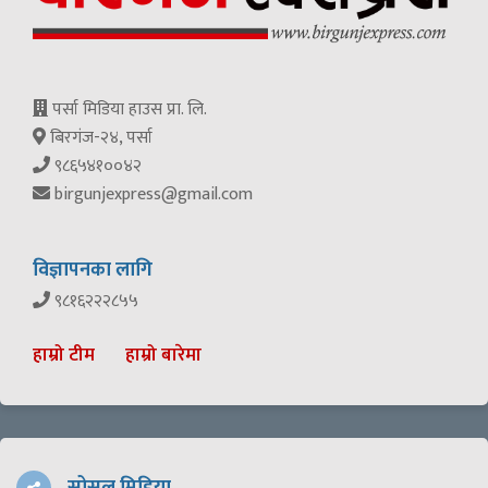
पर्सा मिडिया हाउस प्रा. लि.
बिरगंज-२४, पर्सा
९८६५४१००४२
birgunjexpress@gmail.com
विज्ञापनका लागि
९८१६२२२८५५
हाम्रो टीम
हाम्रो बारेमा