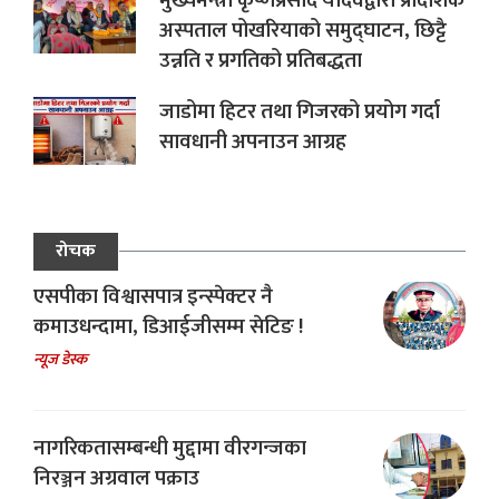
मुख्यमन्त्री कृष्णप्रसाद यादवद्वारा प्रादेशिक
अस्पताल पोखरियाको समुद्घाटन, छिट्टै
उन्नति र प्रगतिको प्रतिबद्धता
जाडोमा हिटर तथा गिजरको प्रयोग गर्दा
सावधानी अपनाउन आग्रह
रोचक
एसपीका विश्वासपात्र इन्स्पेक्टर नै
कमाउधन्दामा, डिआईजीसम्म सेटिङ !
न्यूज डेस्क
नागरिकतासम्बन्धी मुद्दामा वीरगन्जका
निरञ्जन अग्रवाल पक्राउ