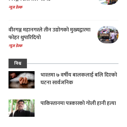
न्यूज डेस्क
वीरगञ्ज महानगरले तीन उद्योगको मुख्यद्वारमा
फोहर थुपारिदियो
न्यूज डेस्क
विश्व
भारतमा ७ वर्षीय बालकलाई बलि दिएको
घटना सार्वजनिक
पाकिस्तानमा पत्रकारको गोली हानी हत्या