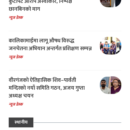
कुटपिट आरोप अस्वीकार, निष्पक्ष
छानबिनको माग
न्यूज डेस्क
कालिकामाईमा लागू औषध विरुद्ध
जनचेतना अभियान अन्तर्गत प्रशिक्षण सम्पन्न
न्यूज डेस्क
वीरगंजको ऐतिहासिक शिव–पार्वती
मन्दिरको नयाँ समिति गठन, अजय गुप्ता
अध्यक्ष चयन
न्यूज डेस्क
स्थानीय