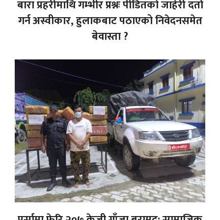
बारा प्रहरीमाथि गम्भीर प्रश्नः पीडितको जाहेरी दर्ता
गर्न अस्वीकार, हुलाकबाट पठाएको निवेदनसमेत
बेवास्ता ?
पर्सामा फेरि २०७ केजी गाँजा बरामद: सामाजिक