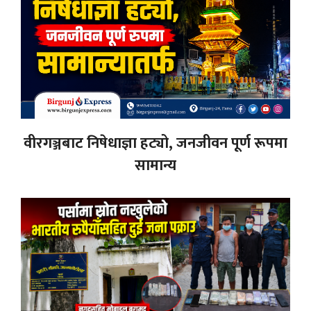
वीरगञ्जबाट निषेधाज्ञा हट्यो, जनजीवन पूर्ण रूपमा
सामान्य