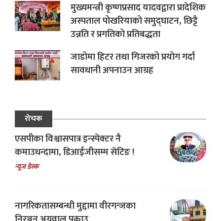
मुख्यमन्त्री कृष्णप्रसाद यादवद्वारा प्रादेशिक
अस्पताल पोखरियाको समुद्घाटन, छिट्टै
उन्नति र प्रगतिको प्रतिबद्धता
जाडोमा हिटर तथा गिजरको प्रयोग गर्दा
सावधानी अपनाउन आग्रह
रोचक
एसपीका विश्वासपात्र इन्स्पेक्टर नै
कमाउधन्दामा, डिआईजीसम्म सेटिङ !
न्यूज डेस्क
नागरिकतासम्बन्धी मुद्दामा वीरगन्जका
निरञ्जन अग्रवाल पक्राउ