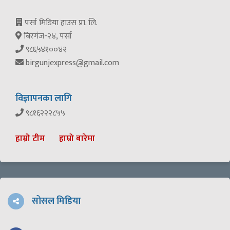
पर्सा मिडिया हाउस प्रा. लि.
बिरगंज-२४, पर्सा
९८६५४१००४२
birgunjexpress@gmail.com
विज्ञापनका लागि
९८१६२२२८५५
हाम्रो टीम
हाम्रो बारेमा
सोसल मिडिया