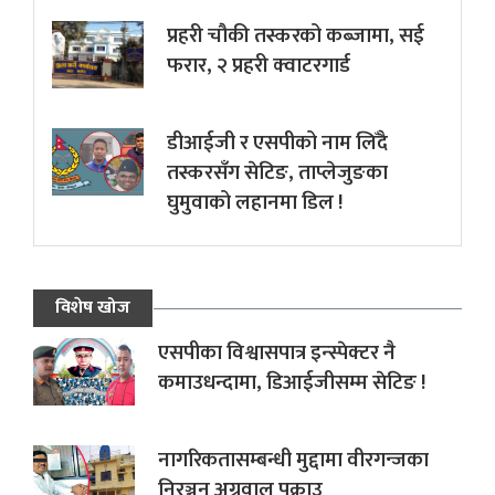
प्रहरी चौकी तस्करको कब्जामा, सई
फरार, २ प्रहरी क्वाटरगार्ड
डीआईजी र एसपीको नाम लिँदै
तस्करसँग सेटिङ, ताप्लेजुङका
घुमुवाको लहानमा डिल !
विशेष खोज
एसपीका विश्वासपात्र इन्स्पेक्टर नै
कमाउधन्दामा, डिआईजीसम्म सेटिङ !
नागरिकतासम्बन्धी मुद्दामा वीरगन्जका
निरञ्जन अग्रवाल पक्राउ