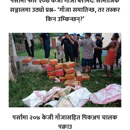
पर्सामा फेरि २०७ केजी गाँजा बरामद: सामाजिक
सञ्जालमा उठ्यो प्रश्न– ‘गाँजा समातिन्छ, तर तस्कर
किन उम्किन्छन्?’
पर्सामा २०७ केजी गाँजासहित पिकअप चालक
पक्राउ