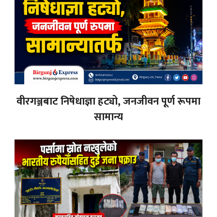
वीरगञ्जबाट निषेधाज्ञा हट्यो, जनजीवन पूर्ण रूपमा
सामान्य