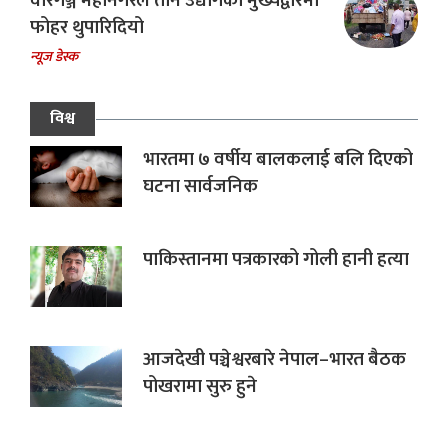
वीरगञ्ज महानगरले तीन उद्योगको मुख्यद्वारमा
फोहर थुपारिदियो
न्यूज डेस्क
विश्व
भारतमा ७ वर्षीय बालकलाई बलि दिएको
घटना सार्वजनिक
पाकिस्तानमा पत्रकारको गोली हानी हत्या
आजदेखी पञ्चेश्वरबारे नेपाल–भारत बैठक
पोखरामा सुरु हुने