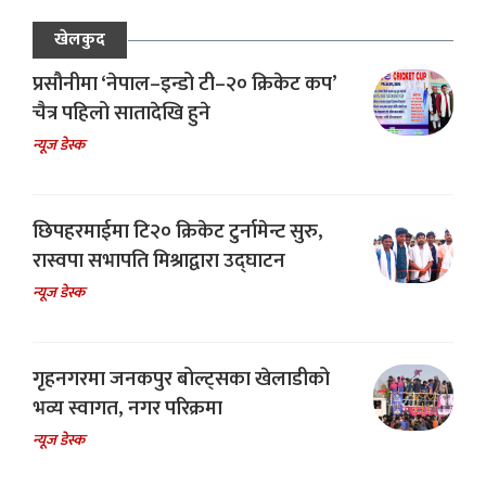
खेलकुद
प्रसौनीमा ‘नेपाल–इन्डो टी–२० क्रिकेट कप’
चैत्र पहिलो सातादेखि हुने
न्यूज डेस्क
छिपहरमाईमा टि२० क्रिकेट टुर्नामेन्ट सुरु,
रास्वपा सभापति मिश्राद्वारा उद्घाटन
न्यूज डेस्क
गृहनगरमा जनकपुर बोल्ट्सका खेलाडीको
भव्य स्वागत, नगर परिक्रमा
न्यूज डेस्क