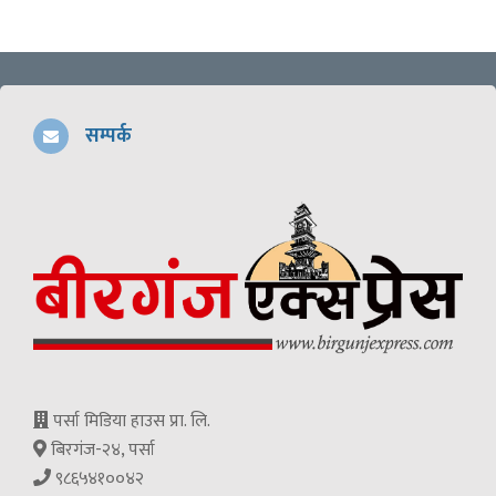
सम्पर्क
पर्सा मिडिया हाउस प्रा. लि.
बिरगंज-२४, पर्सा
९८६५४१००४२