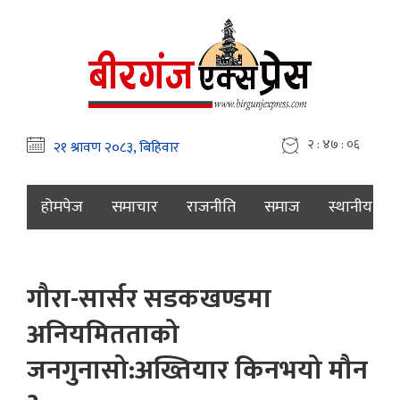
२ : ४७ : ०८
होमपेज
समाचार
राजनीति
समाज
स्थानीय
गौरा-सार्सर सडकखण्डमा
अनियमितताको
जनगुनासो:अख्तियार किनभयो मौन