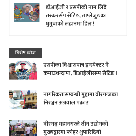
डीआईजी र एसपीको नाम लिँदै
तस्करसँग सेटिङ, ताप्लेजुङका
घुमुवाको लहानमा डिल !
विशेष खोज
एसपीका विश्वासपात्र इन्स्पेक्टर नै
कमाउधन्दामा, डिआईजीसम्म सेटिङ !
नागरिकतासम्बन्धी मुद्दामा वीरगन्जका
निरञ्जन अग्रवाल पक्राउ
वीरगञ्ज महानगरले तीन उद्योगको
मुख्यद्वारमा फोहर थुपारिदियो