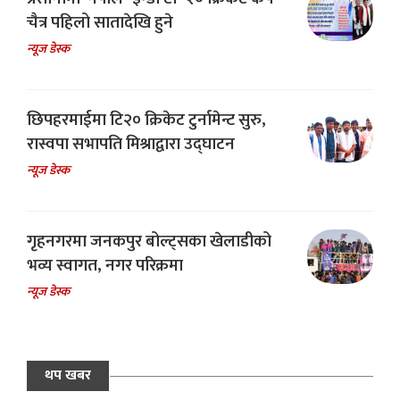
चैत्र पहिलो सातादेखि हुने
न्यूज डेस्क
छिपहरमाईमा टि२० क्रिकेट टुर्नामेन्ट सुरु,
रास्वपा सभापति मिश्राद्वारा उद्घाटन
न्यूज डेस्क
गृहनगरमा जनकपुर बोल्ट्सका खेलाडीको
भव्य स्वागत, नगर परिक्रमा
न्यूज डेस्क
थप खबर