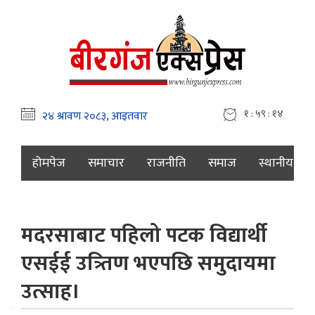
१ : ५९ : १५
होमपेज
समाचार
राजनीति
समाज
स्थानीय
मदरसाबाट पहिलो पटक विद्यार्थी
एसईई उत्र्तिण भएपछि समुदायमा
उत्साह।