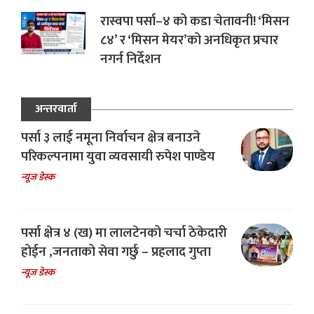
रास्वपा पर्सा–४ को कडा चेतावनी! ‘मिसन
८४’ र ‘मिसन मेयर’को अनधिकृत प्रचार
नगर्न निर्देशन
अन्तरवार्ता
पर्सा ३ लाई नमूना निर्वाचन क्षेत्र बनाउने
परिकल्पनामा युवा व्यवसायी रुपेश पाण्डेय
न्यूज डेस्क
पर्सा क्षेत्र ४ (ख) मा लालटेनको चर्चा ठेकेदारी
होईन ,जनताको सेवा गर्छु – प्रहलाद गुप्ता
न्यूज डेस्क