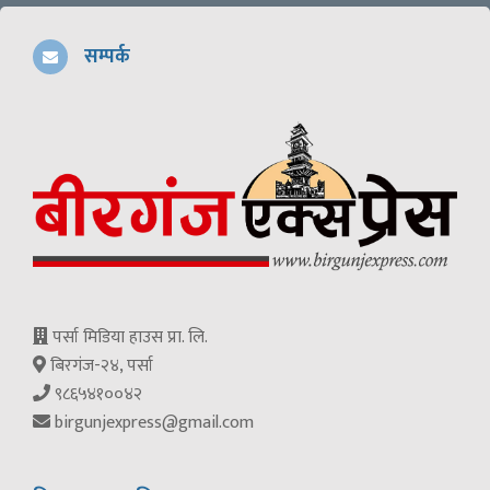
सम्पर्क
पर्सा मिडिया हाउस प्रा. लि.
बिरगंज-२४, पर्सा
९८६५४१००४२
birgunjexpress@gmail.com