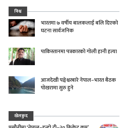
विश्व
भारतमा ७ वर्षीय बालकलाई बलि दिएको
घटना सार्वजनिक
पाकिस्तानमा पत्रकारको गोली हानी हत्या
आजदेखी पञ्चेश्वरबारे नेपाल–भारत बैठक
पोखरामा सुरु हुने
खेलकुद
प्रसौनीमा ‘नेपाल–इन्डो टी–२० क्रिकेट कप’