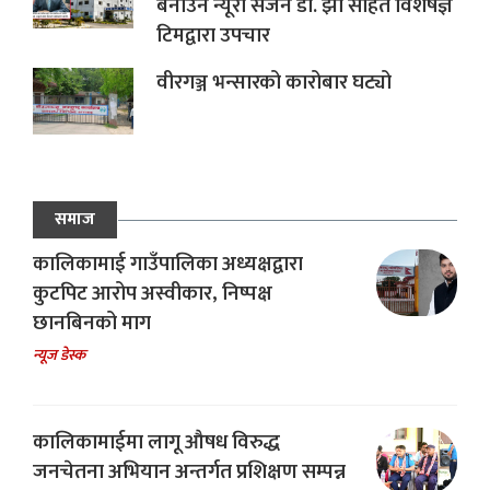
बनाउन न्यूरो सर्जन डा. झा सहित विशेषज्ञ
टिमद्वारा उपचार
वीरगञ्ज भन्सारको कारोबार घट्यो
समाज
कालिकामाई गाउँपालिका अध्यक्षद्वारा
कुटपिट आरोप अस्वीकार, निष्पक्ष
छानबिनको माग
न्यूज डेस्क
कालिकामाईमा लागू औषध विरुद्ध
जनचेतना अभियान अन्तर्गत प्रशिक्षण सम्पन्न