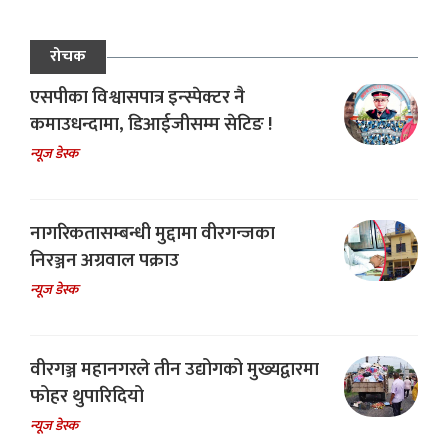
रोचक
एसपीका विश्वासपात्र इन्स्पेक्टर नै
कमाउधन्दामा, डिआईजीसम्म सेटिङ !
न्यूज डेस्क
नागरिकतासम्बन्धी मुद्दामा वीरगन्जका
निरञ्जन अग्रवाल पक्राउ
न्यूज डेस्क
वीरगञ्ज महानगरले तीन उद्योगको मुख्यद्वारमा
फोहर थुपारिदियो
न्यूज डेस्क