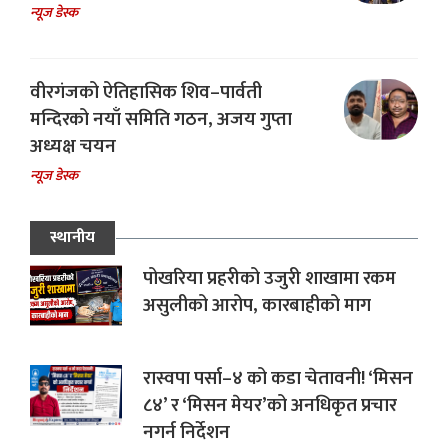
न्यूज डेस्क
वीरगंजको ऐतिहासिक शिव–पार्वती
मन्दिरको नयाँ समिति गठन, अजय गुप्ता
अध्यक्ष चयन
न्यूज डेस्क
स्थानीय
पोखरिया प्रहरीको उजुरी शाखामा रकम
असुलीको आरोप, कारबाहीको माग
रास्वपा पर्सा–४ को कडा चेतावनी! ‘मिसन
८४’ र ‘मिसन मेयर’को अनधिकृत प्रचार
नगर्न निर्देशन