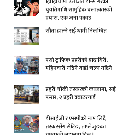
झिझियामा उत्तेजित डान्स गरेकी
युवतिमाथि सामुहिक बलात्कारको
प्रयास, एक जना पक्राउ
सौता हाल्ने सई धामी निलम्बित
पर्सा ट्राफिक प्रहरीकाे दादागिरी,
महिनवारी नदिने गाडी चल्न नदिने
प्रहरी चौकी तस्करको कब्जामा, सई
फरार, २ प्रहरी क्वाटरगार्ड
डीआईजी र एसपीको नाम लिँदै
तस्करसँग सेटिङ, ताप्लेजुङका
घुमुवाको लहानमा डिल !