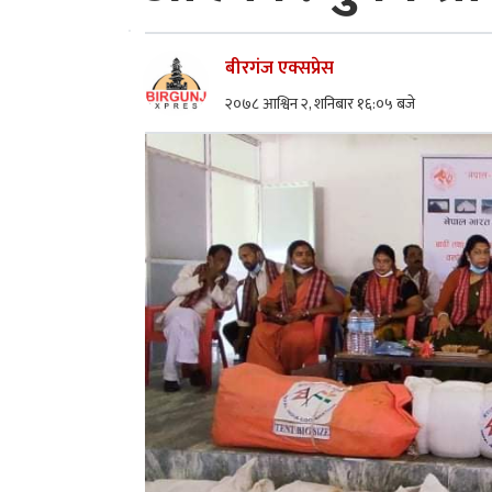
बीरगंज एक्सप्रेस
२०७८ आश्विन २, शनिबार १६:०५ बजे