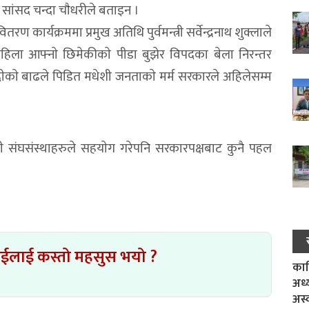
सांसद चन्दा चाैधरीले बताइन ।
कार्यक्रममा प्रमुख अतिथि पुर्वमन्त्री सर्वेन्द्रनाथ शुक्लाले
पहिला आफ्नाे छिमेकीकाे पीडा बुझेर विपदका बेला निरन्तर
ै नदीकाे बाढले पिडित मधेशी जनताकाे मर्म सरकारले अहिलेसम्म
ही संघसंस्थाहरुले सहयाेग गरेपनि सरकारपक्षबाट कुनै पहल
ाईलाई कस्तो महसुस भयो ?
काल
अध्
अस्