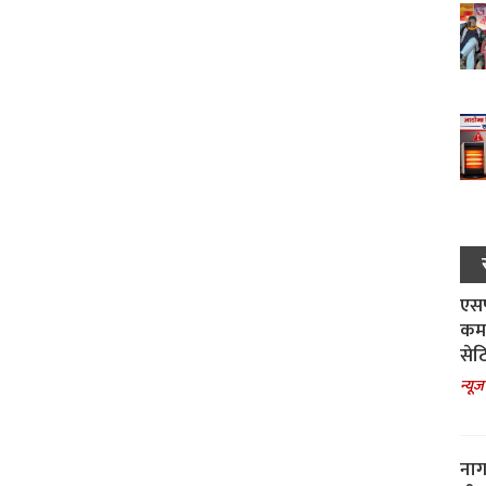
एसपी
कमा
सेट
न्यूज
नाग