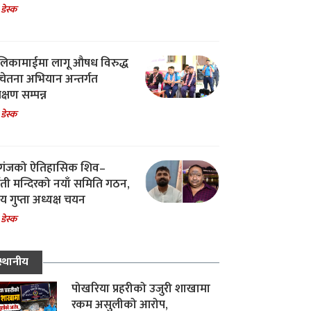
 डेस्क
िकामाईमा लागू औषध विरुद्ध
ेतना अभियान अन्तर्गत
िक्षण सम्पन्न
 डेस्क
गंजको ऐतिहासिक शिव–
्वती मन्दिरको नयाँ समिति गठन,
 गुप्ता अध्यक्ष चयन
 डेस्क
स्थानीय
पोखरिया प्रहरीको उजुरी शाखामा
रकम असुलीको आरोप,