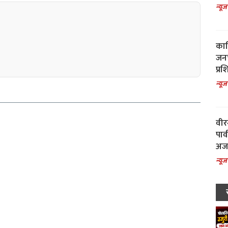
न्यूज
काल
जनच
प्रश
न्यूज
वीर
पार
अजय
न्यूज