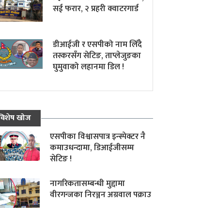
सई फरार, २ प्रहरी क्वाटरगार्ड
डीआईजी र एसपीको नाम लिँदै
तस्करसँग सेटिङ, ताप्लेजुङका
घुमुवाको लहानमा डिल !
विशेष खोज
एसपीका विश्वासपात्र इन्स्पेक्टर नै
कमाउधन्दामा, डिआईजीसम्म
सेटिङ !
नागरिकतासम्बन्धी मुद्दामा
वीरगन्जका निरञ्जन अग्रवाल पक्राउ