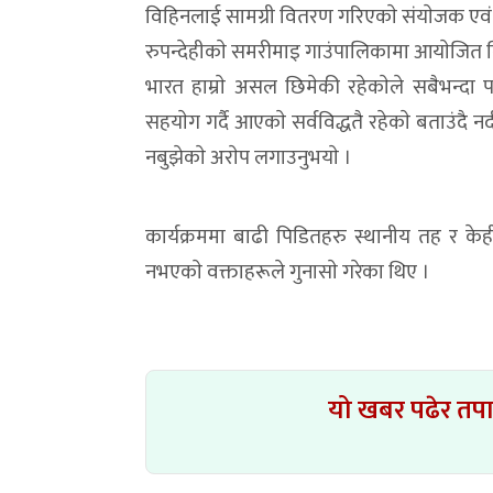
विहिनलाई सामग्री वितरण गरिएकाे संयाेजक एवं 
रुपन्देहीकाे समरीमाइ गाउंपालिकामा आयाेजित वितरण 
भारत हाम्राे असल छिमेकी रहेकाेले सबैभन्दा 
सहयाेग गर्दै आएकाे सर्वविद्धतै रहेकाे बताउंद
नबुझेकाे अराेप लगाउनुभयाे ।
कार्यक्रममा बाढी पिडितहरु स्थानीय तह र के
नभएकाे वक्ताहरूले गुनासाे गरेका थिए ।
यो खबर पढेर तप