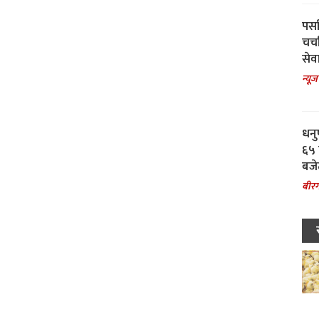
पर्स
चर्
सेवा
न्यूज
धनु
६५ 
बजे
बीरग