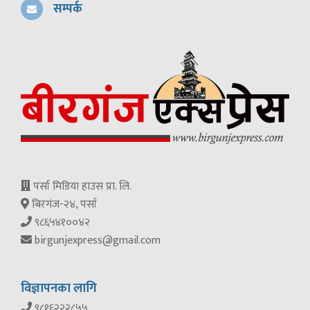
सम्पर्क
पर्सा मिडिया हाउस प्रा. लि.
बिरगंज-२४, पर्सा
९८६५४१००४२
birgunjexpress@gmail.com
विज्ञापनका लागि
९८१६२२२८५५