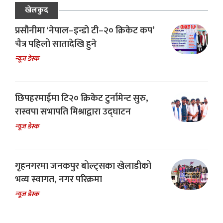
खेलकुद
प्रसौनीमा ‘नेपाल–इन्डो टी–२० क्रिकेट कप’
चैत्र पहिलो सातादेखि हुने
न्यूज डेस्क
छिपहरमाईमा टि२० क्रिकेट टुर्नामेन्ट सुरु,
रास्वपा सभापति मिश्राद्वारा उद्घाटन
न्यूज डेस्क
गृहनगरमा जनकपुर बोल्ट्सका खेलाडीको
भव्य स्वागत, नगर परिक्रमा
न्यूज डेस्क