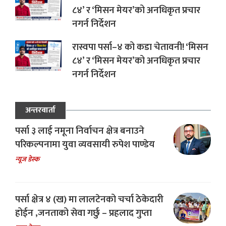
८४’ र ‘मिसन मेयर’को अनधिकृत प्रचार
नगर्न निर्देशन
रास्वपा पर्सा–४ को कडा चेतावनी! ‘मिसन
८४’ र ‘मिसन मेयर’को अनधिकृत प्रचार
नगर्न निर्देशन
अन्तरवार्ता
पर्सा ३ लाई नमूना निर्वाचन क्षेत्र बनाउने
परिकल्पनामा युवा व्यवसायी रुपेश पाण्डेय
न्यूज डेस्क
पर्सा क्षेत्र ४ (ख) मा लालटेनको चर्चा ठेकेदारी
होईन ,जनताको सेवा गर्छु – प्रहलाद गुप्ता