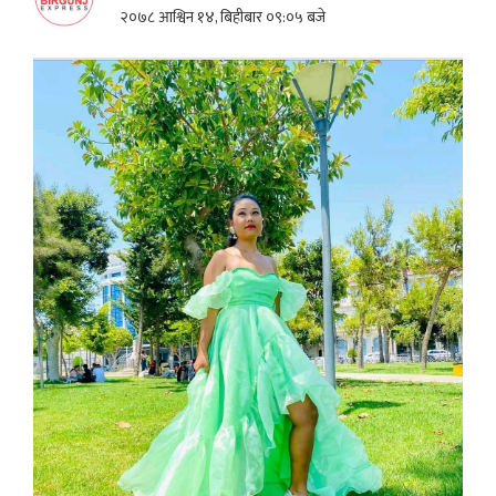
२०७८ आश्विन १४, बिहीबार ०९:०५ बजे