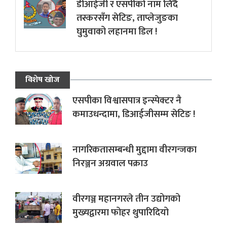
डीआईजी र एसपीको नाम लिँदै
तस्करसँग सेटिङ, ताप्लेजुङका
घुमुवाको लहानमा डिल !
विशेष खोज
एसपीका विश्वासपात्र इन्स्पेक्टर नै
कमाउधन्दामा, डिआईजीसम्म सेटिङ !
नागरिकतासम्बन्धी मुद्दामा वीरगन्जका
निरञ्जन अग्रवाल पक्राउ
वीरगञ्ज महानगरले तीन उद्योगको
मुख्यद्वारमा फोहर थुपारिदियो