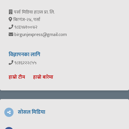
पर्सा मिडिया हाउस प्रा. लि.
बिरगंज-२४, पर्सा
९८६५४१००४२
birgunjexpress@gmail.com
विज्ञापनका लागि
९८१६२२२८५५
हाम्रो टीम
हाम्रो बारेमा
सोसल मिडिया