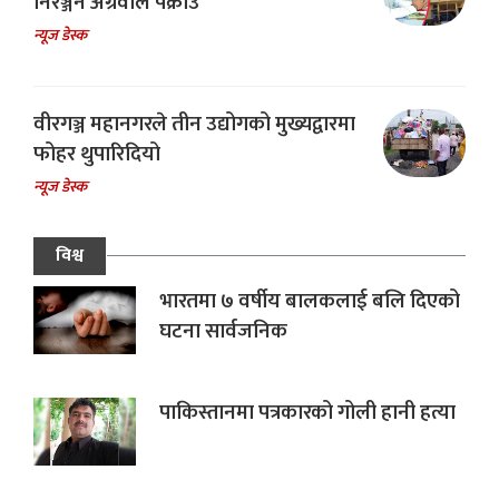
निरञ्जन अग्रवाल पक्राउ
न्यूज डेस्क
वीरगञ्ज महानगरले तीन उद्योगको मुख्यद्वारमा
फोहर थुपारिदियो
न्यूज डेस्क
विश्व
भारतमा ७ वर्षीय बालकलाई बलि दिएको
घटना सार्वजनिक
पाकिस्तानमा पत्रकारको गोली हानी हत्या