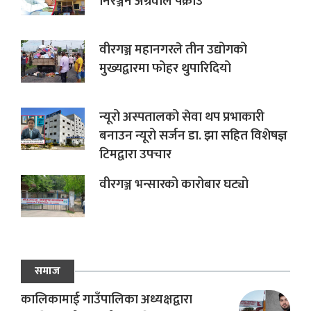
निरञ्जन अग्रवाल पक्राउ
वीरगञ्ज महानगरले तीन उद्योगको
मुख्यद्वारमा फोहर थुपारिदियो
न्यूरो अस्पतालको सेवा थप प्रभाकारी
बनाउन न्यूरो सर्जन डा. झा सहित विशेषज्ञ
टिमद्वारा उपचार
वीरगञ्ज भन्सारको कारोबार घट्यो
समाज
कालिकामाई गाउँपालिका अध्यक्षद्वारा