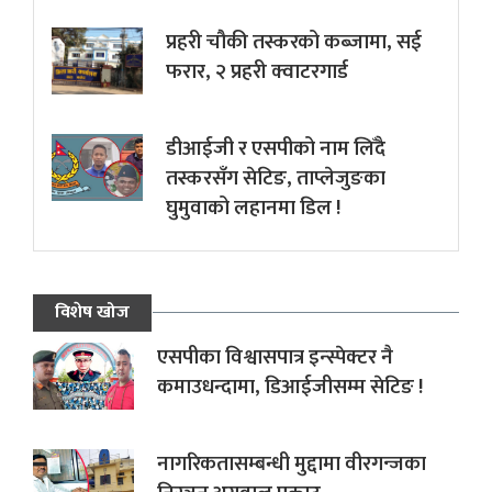
प्रहरी चौकी तस्करको कब्जामा, सई
फरार, २ प्रहरी क्वाटरगार्ड
डीआईजी र एसपीको नाम लिँदै
तस्करसँग सेटिङ, ताप्लेजुङका
घुमुवाको लहानमा डिल !
विशेष खोज
एसपीका विश्वासपात्र इन्स्पेक्टर नै
कमाउधन्दामा, डिआईजीसम्म सेटिङ !
नागरिकतासम्बन्धी मुद्दामा वीरगन्जका