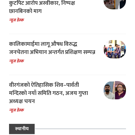
कुटपिट आरोप अस्वीकार, निष्पक्ष
छानबिनको माग
न्यूज डेस्क
कालिकामाईमा लागू औषध विरुद्ध
जनचेतना अभियान अन्तर्गत प्रशिक्षण सम्पन्न
न्यूज डेस्क
वीरगंजको ऐतिहासिक शिव–पार्वती
मन्दिरको नयाँ समिति गठन, अजय गुप्ता
अध्यक्ष चयन
न्यूज डेस्क
स्थानीय