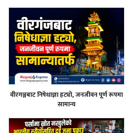
वीरगञ्जबाट निषेधाज्ञा हट्यो, जनजीवन पूर्ण रूपमा
सामान्य