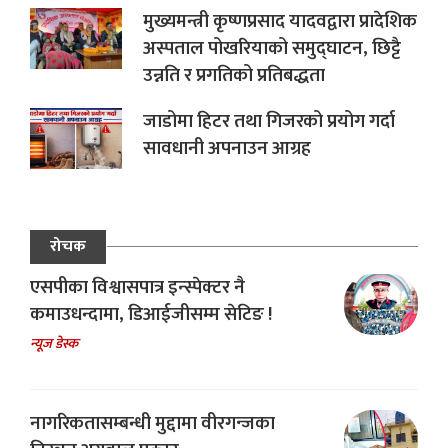
मुख्यमन्त्री कृष्णप्रसाद यादवद्वारा प्रादेशिक
अस्पताल पोखरियाको समुद्घाटन, छिट्टै
उन्नति र प्रगतिको प्रतिबद्धता
जाडोमा हिटर तथा गिजरको प्रयोग गर्दा
सावधानी अपनाउन आग्रह
रोचक
एसपीका विश्वासपात्र इन्स्पेक्टर नै
कमाउधन्दामा, डिआईजीसम्म सेटिङ !
न्यूज डेस्क
नागरिकतासम्बन्धी मुद्दामा वीरगन्जका