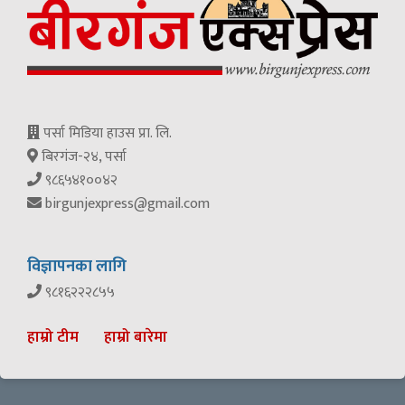
पर्सा मिडिया हाउस प्रा. लि.
बिरगंज-२४, पर्सा
९८६५४१००४२
birgunjexpress@gmail.com
विज्ञापनका लागि
९८१६२२२८५५
हाम्रो टीम
हाम्रो बारेमा