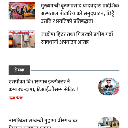
मुख्यमन्त्री कृष्णप्रसाद यादवद्वारा प्रादेशिक
अस्पताल पोखरियाको समुद्घाटन, छिट्टै
उन्नति र प्रगतिको प्रतिबद्धता
जाडोमा हिटर तथा गिजरको प्रयोग गर्दा
सावधानी अपनाउन आग्रह
रोचक
एसपीका विश्वासपात्र इन्स्पेक्टर नै
कमाउधन्दामा, डिआईजीसम्म सेटिङ !
न्यूज डेस्क
नागरिकतासम्बन्धी मुद्दामा वीरगन्जका