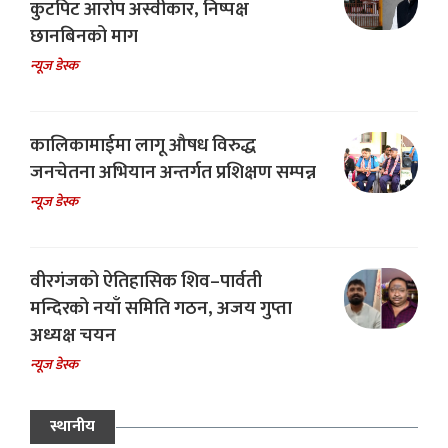
कुटपिट आरोप अस्वीकार, निष्पक्ष
छानबिनको माग
न्यूज डेस्क
कालिकामाईमा लागू औषध विरुद्ध
जनचेतना अभियान अन्तर्गत प्रशिक्षण सम्पन्न
न्यूज डेस्क
वीरगंजको ऐतिहासिक शिव–पार्वती
मन्दिरको नयाँ समिति गठन, अजय गुप्ता
अध्यक्ष चयन
न्यूज डेस्क
स्थानीय