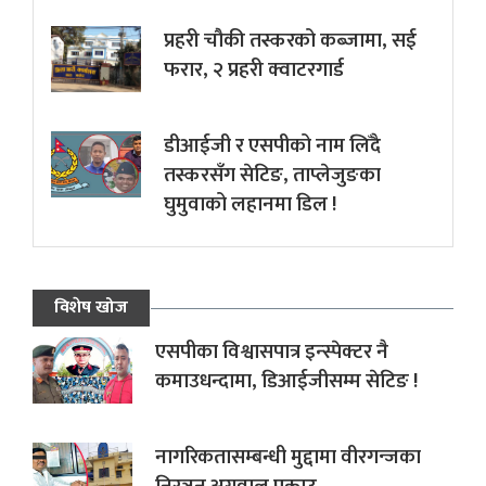
प्रहरी चौकी तस्करको कब्जामा, सई
फरार, २ प्रहरी क्वाटरगार्ड
डीआईजी र एसपीको नाम लिँदै
तस्करसँग सेटिङ, ताप्लेजुङका
घुमुवाको लहानमा डिल !
विशेष खोज
एसपीका विश्वासपात्र इन्स्पेक्टर नै
कमाउधन्दामा, डिआईजीसम्म सेटिङ !
नागरिकतासम्बन्धी मुद्दामा वीरगन्जका