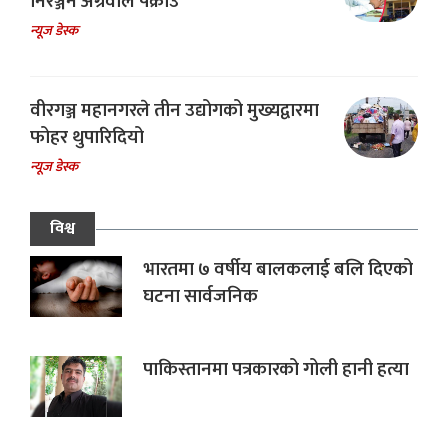
निरञ्जन अग्रवाल पक्राउ
न्यूज डेस्क
वीरगञ्ज महानगरले तीन उद्योगको मुख्यद्वारमा
फोहर थुपारिदियो
न्यूज डेस्क
विश्व
भारतमा ७ वर्षीय बालकलाई बलि दिएको
घटना सार्वजनिक
पाकिस्तानमा पत्रकारको गोली हानी हत्या