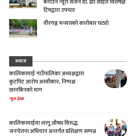
बनाउन न्यूरो सर्जन डा. झा सहित विशेषज्ञ
टिमद्वारा उपचार
वीरगञ्ज भन्सारको कारोबार घट्यो
समाज
कालिकामाई गाउँपालिका अध्यक्षद्वारा
कुटपिट आरोप अस्वीकार, निष्पक्ष
छानबिनको माग
न्यूज डेस्क
कालिकामाईमा लागू औषध विरुद्ध
जनचेतना अभियान अन्तर्गत प्रशिक्षण सम्पन्न