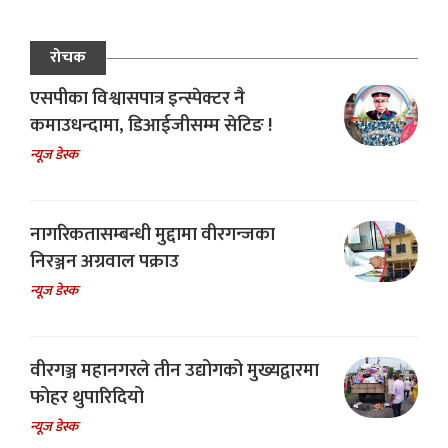
रोचक
एसपीका विश्वासपात्र इन्स्पेक्टर नै
कमाउधन्दामा, डिआईजीसम्म सेटिङ !
न्यूज डेस्क
नागरिकतासम्बन्धी मुद्दामा वीरगन्जका
निरञ्जन अग्रवाल पक्राउ
न्यूज डेस्क
वीरगञ्ज महानगरले तीन उद्योगको मुख्यद्वारमा
फोहर थुपारिदियो
न्यूज डेस्क