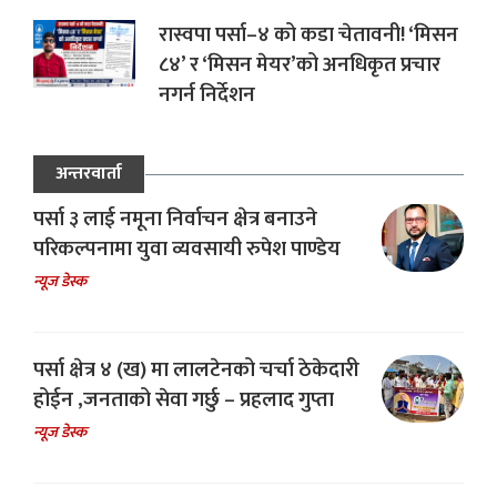
रास्वपा पर्सा–४ को कडा चेतावनी! ‘मिसन
८४’ र ‘मिसन मेयर’को अनधिकृत प्रचार
नगर्न निर्देशन
अन्तरवार्ता
पर्सा ३ लाई नमूना निर्वाचन क्षेत्र बनाउने
परिकल्पनामा युवा व्यवसायी रुपेश पाण्डेय
न्यूज डेस्क
पर्सा क्षेत्र ४ (ख) मा लालटेनको चर्चा ठेकेदारी
होईन ,जनताको सेवा गर्छु – प्रहलाद गुप्ता
न्यूज डेस्क