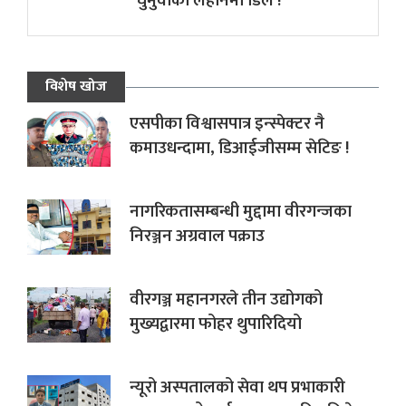
घुमुवाको लहानमा डिल !
विशेष खोज
एसपीका विश्वासपात्र इन्स्पेक्टर नै
कमाउधन्दामा, डिआईजीसम्म सेटिङ !
नागरिकतासम्बन्धी मुद्दामा वीरगन्जका
निरञ्जन अग्रवाल पक्राउ
वीरगञ्ज महानगरले तीन उद्योगको
मुख्यद्वारमा फोहर थुपारिदियो
न्यूरो अस्पतालको सेवा थप प्रभाकारी