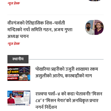
न्यूज डेस्क
वीरगंजको ऐतिहासिक शिव–पार्वती
मन्दिरको नयाँ समिति गठन, अजय गुप्ता
अध्यक्ष चयन
न्यूज डेस्क
स्थानीय
पोखरिया प्रहरीको उजुरी शाखामा रकम
असुलीको आरोप, कारबाहीको माग
रास्वपा पर्सा–४ को कडा चेतावनी! ‘मिसन
८४’ र ‘मिसन मेयर’को अनधिकृत प्रचार
नगर्न निर्देशन