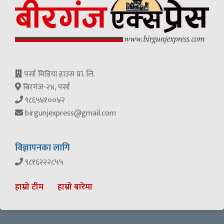
पर्सा मिडिया हाउस प्रा. लि.
बिरगंज-२४, पर्सा
९८६५४१००४२
birgunjexpress@gmail.com
विज्ञापनका लागि
९८१६२२२८५५
हाम्रो टीम
हाम्रो बारेमा