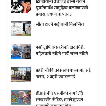
झिझियामा उत्तेजित डान्स गरेकी
युवतिमाथि सामुहिक बलात्कारको
प्रयास, एक जना पक्राउ
सौता हाल्ने सई धामी निलम्बित
पर्सा ट्राफिक प्रहरीकाे दादागिरी,
महिनवारी नदिने गाडी चल्न नदिने
प्रहरी चौकी तस्करको कब्जामा, सई
फरार, २ प्रहरी क्वाटरगार्ड
डीआईजी र एसपीको नाम लिँदै
तस्करसँग सेटिङ, ताप्लेजुङका