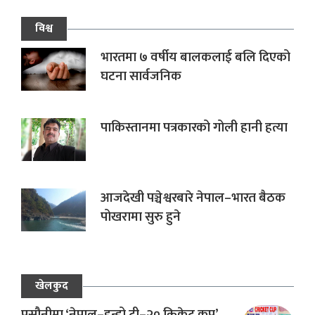
विश्व
भारतमा ७ वर्षीय बालकलाई बलि दिएको
घटना सार्वजनिक
पाकिस्तानमा पत्रकारको गोली हानी हत्या
आजदेखी पञ्चेश्वरबारे नेपाल–भारत बैठक
पोखरामा सुरु हुने
खेलकुद
प्रसौनीमा ‘नेपाल–इन्डो टी–२० क्रिकेट कप’