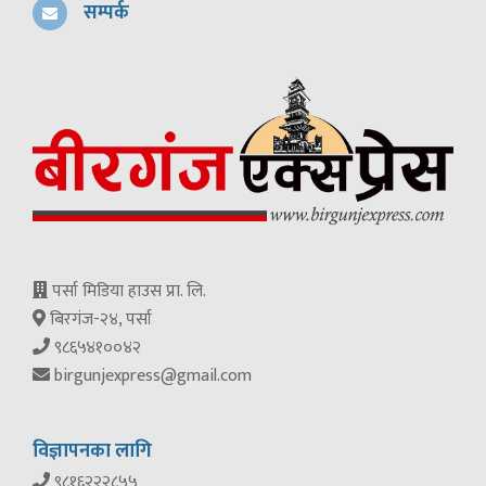
सम्पर्क
पर्सा मिडिया हाउस प्रा. लि.
बिरगंज-२४, पर्सा
९८६५४१००४२
birgunjexpress@gmail.com
विज्ञापनका लागि
९८१६२२२८५५