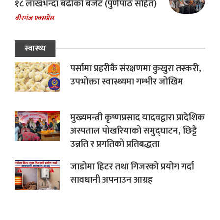
१८ लाखभन्दा बढीको बजेट (पुर्णपाठ सहित)
बीरगंज एक्सप्रेस
स्वास्थ्य
पर्सामा प्रहरीकै संरक्षणमा कुखुरा तस्करी,
उपभोक्ता स्वास्थ्यमा गम्भीर जोखिम
मुख्यमन्त्री कृष्णप्रसाद यादवद्वारा प्रादेशिक
अस्पताल पोखरियाको समुद्घाटन, छिट्टै
उन्नति र प्रगतिको प्रतिबद्धता
जाडोमा हिटर तथा गिजरको प्रयोग गर्दा
सावधानी अपनाउन आग्रह