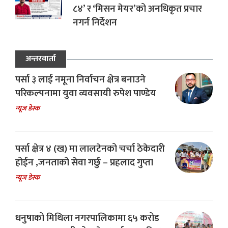
८४’ र ‘मिसन मेयर’को अनधिकृत प्रचार
नगर्न निर्देशन
अन्तरवार्ता
पर्सा ३ लाई नमूना निर्वाचन क्षेत्र बनाउने
परिकल्पनामा युवा व्यवसायी रुपेश पाण्डेय
न्यूज डेस्क
पर्सा क्षेत्र ४ (ख) मा लालटेनको चर्चा ठेकेदारी
होईन ,जनताको सेवा गर्छु – प्रहलाद गुप्ता
न्यूज डेस्क
धनुषाको मिथिला नगरपालिकामा ६५ करोड