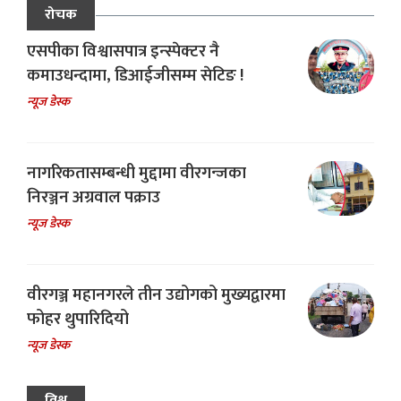
रोचक
एसपीका विश्वासपात्र इन्स्पेक्टर नै
कमाउधन्दामा, डिआईजीसम्म सेटिङ !
न्यूज डेस्क
नागरिकतासम्बन्धी मुद्दामा वीरगन्जका
निरञ्जन अग्रवाल पक्राउ
न्यूज डेस्क
वीरगञ्ज महानगरले तीन उद्योगको मुख्यद्वारमा
फोहर थुपारिदियो
न्यूज डेस्क
विश्व