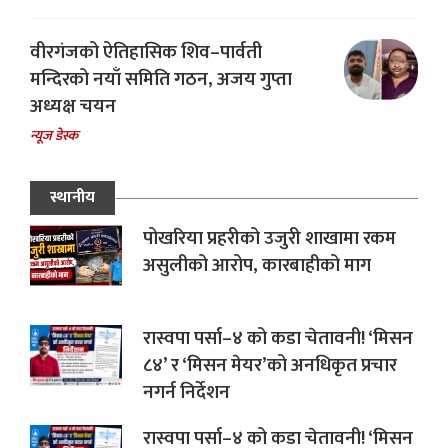
वीरगंजको ऐतिहासिक शिव–पार्वती
मन्दिरको नयाँ समिति गठन, अजय गुप्ता
अध्यक्ष चयन
न्यूज डेस्क
स्थानीय
पोखरिया प्रहरीको उजुरी शाखामा रकम
असुलीको आरोप, कारबाहीको माग
रास्वपा पर्सा–४ को कडा चेतावनी! ‘मिसन
८४’ र ‘मिसन मेयर’को अनधिकृत प्रचार
नगर्न निर्देशन
रास्वपा पर्सा–४ को कडा चेतावनी! ‘मिसन