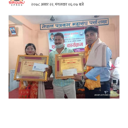
२०७८ असार २२, मंगलवार ०६:०७ बजे