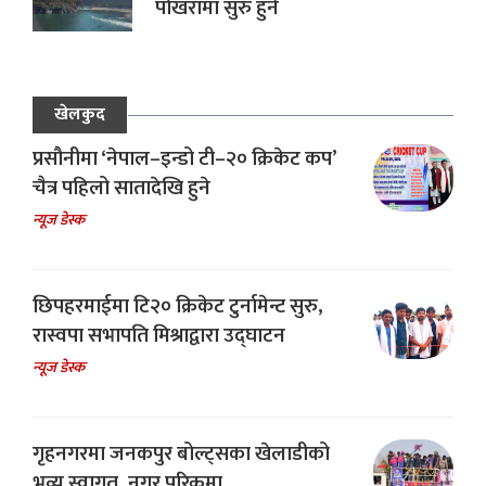
पोखरामा सुरु हुने
खेलकुद
प्रसौनीमा ‘नेपाल–इन्डो टी–२० क्रिकेट कप’
चैत्र पहिलो सातादेखि हुने
न्यूज डेस्क
छिपहरमाईमा टि२० क्रिकेट टुर्नामेन्ट सुरु,
रास्वपा सभापति मिश्राद्वारा उद्घाटन
न्यूज डेस्क
गृहनगरमा जनकपुर बोल्ट्सका खेलाडीको
भव्य स्वागत, नगर परिक्रमा