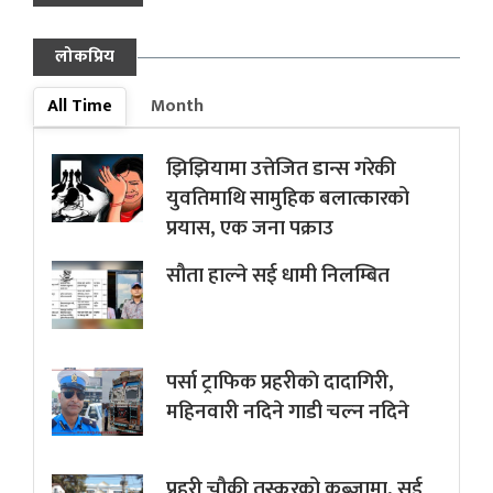
लोकप्रिय
All Time
Month
झिझियामा उत्तेजित डान्स गरेकी
युवतिमाथि सामुहिक बलात्कारको
प्रयास, एक जना पक्राउ
सौता हाल्ने सई धामी निलम्बित
पर्सा ट्राफिक प्रहरीकाे दादागिरी,
महिनवारी नदिने गाडी चल्न नदिने
प्रहरी चौकी तस्करको कब्जामा, सई