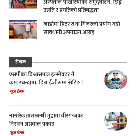
अस्पताल पोखरियाको समुद्घाटन, छिट्टै
उन्नति र प्रगतिको प्रतिबद्धता
जाडोमा हिटर तथा गिजरको प्रयोग गर्दा
सावधानी अपनाउन आग्रह
रोचक
एसपीका विश्वासपात्र इन्स्पेक्टर नै
कमाउधन्दामा, डिआईजीसम्म सेटिङ !
न्यूज डेस्क
नागरिकतासम्बन्धी मुद्दामा वीरगन्जका
निरञ्जन अग्रवाल पक्राउ
न्यूज डेस्क