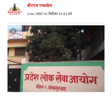
बीरगंज एक्सप्रेस
२०७८ असार २४, बिहीबार ११:४९ बजे