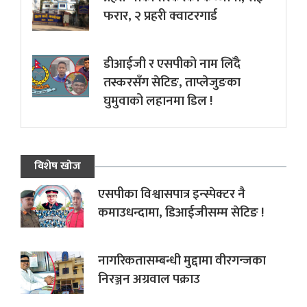
फरार, २ प्रहरी क्वाटरगार्ड
डीआईजी र एसपीको नाम लिँदै
तस्करसँग सेटिङ, ताप्लेजुङका
घुमुवाको लहानमा डिल !
विशेष खोज
एसपीका विश्वासपात्र इन्स्पेक्टर नै
कमाउधन्दामा, डिआईजीसम्म सेटिङ !
नागरिकतासम्बन्धी मुद्दामा वीरगन्जका
निरञ्जन अग्रवाल पक्राउ