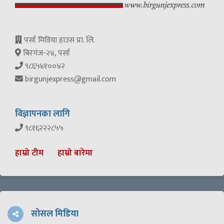
पर्सा मिडिया हाउस प्रा. लि.
बिरगंज-२४, पर्सा
९८६५४१००४२
birgunjexpress@gmail.com
विज्ञापनका लागि
९८१६२२२८५५
हाम्रो टीम
हाम्रो बारेमा
सोसल मिडिया