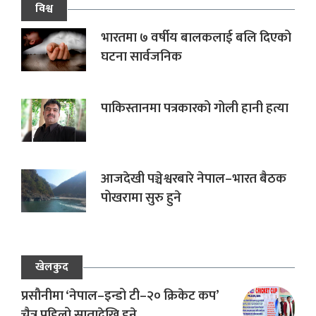
विश्व
भारतमा ७ वर्षीय बालकलाई बलि दिएको
घटना सार्वजनिक
पाकिस्तानमा पत्रकारको गोली हानी हत्या
आजदेखी पञ्चेश्वरबारे नेपाल–भारत बैठक
पोखरामा सुरु हुने
खेलकुद
प्रसौनीमा ‘नेपाल–इन्डो टी–२० क्रिकेट कप’
चैत्र पहिलो सातादेखि हुने