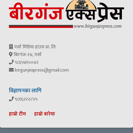
पर्सा मिडिया हाउस प्रा. लि.
बिरगंज-२४, पर्सा
९८६५४१००४२
birgunjexpress@gmail.com
विज्ञापनका लागि
९८१६२२२८५५
हाम्रो टीम
हाम्रो बारेमा