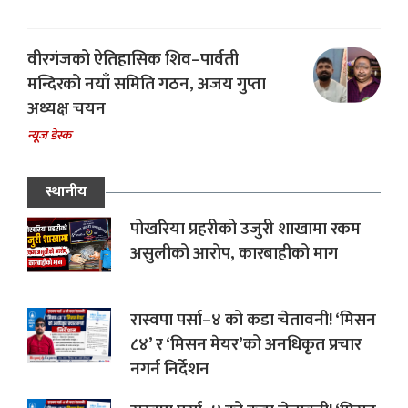
वीरगंजको ऐतिहासिक शिव–पार्वती
मन्दिरको नयाँ समिति गठन, अजय गुप्ता
अध्यक्ष चयन
न्यूज डेस्क
स्थानीय
पोखरिया प्रहरीको उजुरी शाखामा रकम
असुलीको आरोप, कारबाहीको माग
रास्वपा पर्सा–४ को कडा चेतावनी! ‘मिसन
८४’ र ‘मिसन मेयर’को अनधिकृत प्रचार
नगर्न निर्देशन