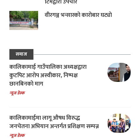
टिमद्वारा उपचार
वीरगञ्ज भन्सारको कारोबार घट्यो
समाज
कालिकामाई गाउँपालिका अध्यक्षद्वारा
कुटपिट आरोप अस्वीकार, निष्पक्ष
छानबिनको माग
न्यूज डेस्क
कालिकामाईमा लागू औषध विरुद्ध
जनचेतना अभियान अन्तर्गत प्रशिक्षण सम्पन्न
न्यूज डेस्क