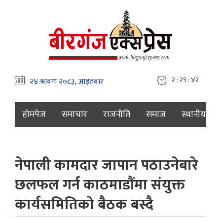
२ : २९ : ४३
होमपेज
समाचार
राजनीति
समाज
स्थानीय
नेपाली कामदार जापान पठाउनेबारे
छलफल गर्न काठमाडौंमा संयुक्त
कार्यसमितिको बैठक बस्दै