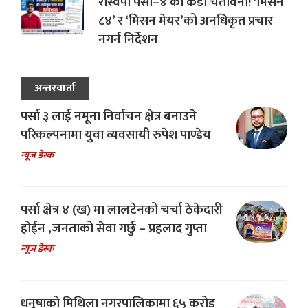
रास्वपा पर्सा–४ को कडा चेतावनी! ‘मिसन
८४’ र ‘मिसन मेयर’को अनधिकृत प्रचार
नगर्न निर्देशन
अन्तरवार्ता
पर्सा ३ लाई नमूना निर्वाचन क्षेत्र बनाउने
परिकल्पनामा युवा व्यवसायी रुपेश पाण्डेय
न्यूज डेस्क
पर्सा क्षेत्र ४ (ख) मा लालटेनको चर्चा ठेकेदारी
होईन ,जनताको सेवा गर्छु – प्रहलाद गुप्ता
न्यूज डेस्क
धनुषाको मिथिला नगरपालिकामा ६५ करोड