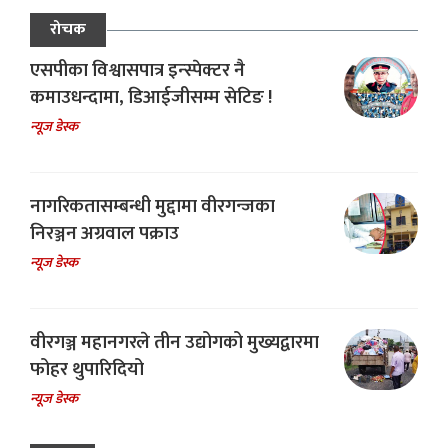
रोचक
एसपीका विश्वासपात्र इन्स्पेक्टर नै
कमाउधन्दामा, डिआईजीसम्म सेटिङ !
न्यूज डेस्क
नागरिकतासम्बन्धी मुद्दामा वीरगन्जका
निरञ्जन अग्रवाल पक्राउ
न्यूज डेस्क
वीरगञ्ज महानगरले तीन उद्योगको मुख्यद्वारमा
फोहर थुपारिदियो
न्यूज डेस्क