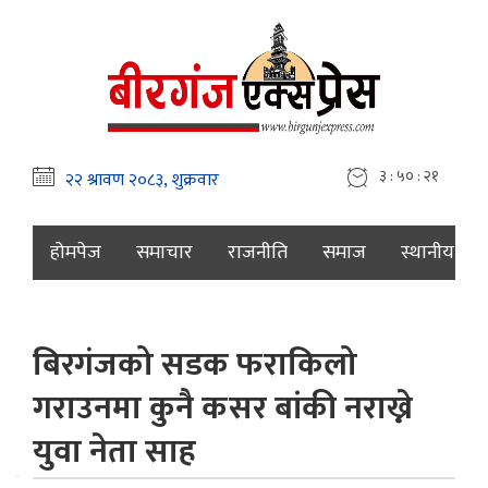
३ : ५० : २२
होमपेज
समाचार
राजनीति
समाज
स्थानीय
बिरगंजको सडक फराकिलो
गराउनमा कुनै कसर बांकी नराख्ने
युवा नेता साह