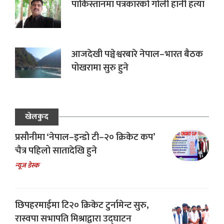
पाकिस्तानमा पत्रकारको गोली हानी हत्या
आजदेखी पञ्चेश्वरबारे नेपाल–भारत बैठक
पोखरामा सुरु हुने
खेलकुद
प्रसौनीमा ‘नेपाल–इन्डो टी–२० क्रिकेट कप’
चैत्र पहिलो सातादेखि हुने
न्यूज डेस्क
छिपहरमाईमा टि२० क्रिकेट टुर्नामेन्ट सुरु,
रास्वपा सभापति मिश्राद्वारा उद्घाटन