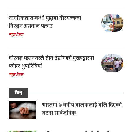
नागरिकतासम्बन्धी मुद्दामा वीरगन्जका
निरञ्जन अग्रवाल पक्राउ
न्यूज डेस्क
वीरगञ्ज महानगरले तीन उद्योगको मुख्यद्वारमा
फोहर थुपारिदियो
न्यूज डेस्क
विश्व
भारतमा ७ वर्षीय बालकलाई बलि दिएको
घटना सार्वजनिक