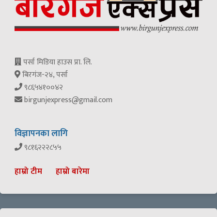
पर्सा मिडिया हाउस प्रा. लि.
बिरगंज-२४, पर्सा
९८६५४१००४२
birgunjexpress@gmail.com
विज्ञापनका लागि
९८१६२२२८५५
हाम्रो टीम
हाम्रो बारेमा