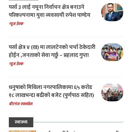
पर्सा ३ लाई नमूना निर्वाचन क्षेत्र बनाउने
परिकल्पनामा युवा व्यवसायी रुपेश पाण्डेय
न्यूज डेस्क
पर्सा क्षेत्र ४ (ख) मा लालटेनको चर्चा ठेकेदारी
होईन ,जनताको सेवा गर्छु – प्रहलाद गुप्ता
न्यूज डेस्क
धनुषाको मिथिला नगरपालिकामा ६५ करोड
१८ लाखभन्दा बढीको बजेट (पुर्णपाठ सहित)
बीरगंज एक्सप्रेस
स्वास्थ्य