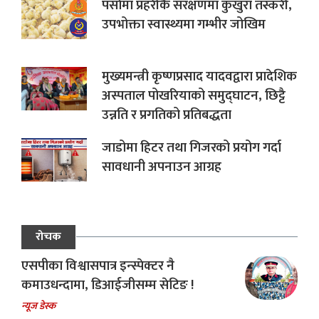
पर्सामा प्रहरीकै संरक्षणमा कुखुरा तस्करी,
उपभोक्ता स्वास्थ्यमा गम्भीर जोखिम
मुख्यमन्त्री कृष्णप्रसाद यादवद्वारा प्रादेशिक
अस्पताल पोखरियाको समुद्घाटन, छिट्टै
उन्नति र प्रगतिको प्रतिबद्धता
जाडोमा हिटर तथा गिजरको प्रयोग गर्दा
सावधानी अपनाउन आग्रह
रोचक
एसपीका विश्वासपात्र इन्स्पेक्टर नै
कमाउधन्दामा, डिआईजीसम्म सेटिङ !
न्यूज डेस्क