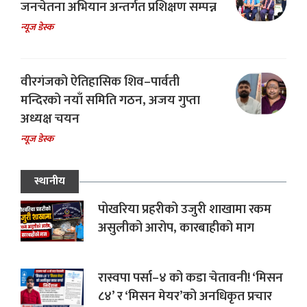
जनचेतना अभियान अन्तर्गत प्रशिक्षण सम्पन्न
न्यूज डेस्क
वीरगंजको ऐतिहासिक शिव–पार्वती
मन्दिरको नयाँ समिति गठन, अजय गुप्ता
अध्यक्ष चयन
न्यूज डेस्क
स्थानीय
पोखरिया प्रहरीको उजुरी शाखामा रकम
असुलीको आरोप, कारबाहीको माग
रास्वपा पर्सा–४ को कडा चेतावनी! ‘मिसन
८४’ र ‘मिसन मेयर’को अनधिकृत प्रचार