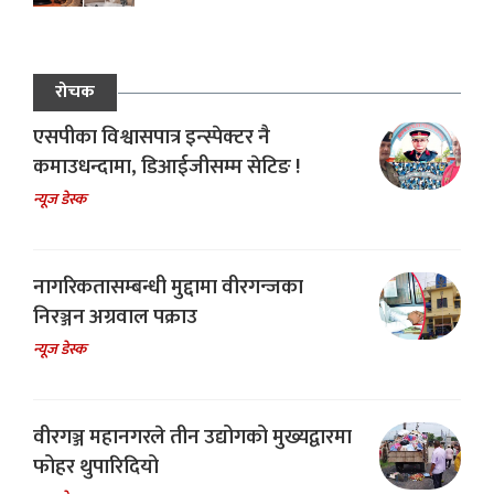
रोचक
एसपीका विश्वासपात्र इन्स्पेक्टर नै
कमाउधन्दामा, डिआईजीसम्म सेटिङ !
न्यूज डेस्क
नागरिकतासम्बन्धी मुद्दामा वीरगन्जका
निरञ्जन अग्रवाल पक्राउ
न्यूज डेस्क
वीरगञ्ज महानगरले तीन उद्योगको मुख्यद्वारमा
फोहर थुपारिदियो