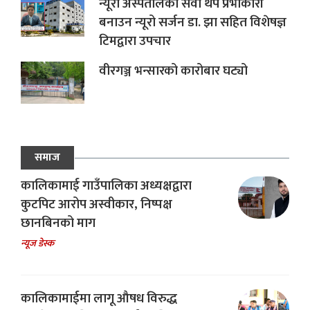
न्यूरो अस्पतालको सेवा थप प्रभाकारी
बनाउन न्यूरो सर्जन डा. झा सहित विशेषज्ञ
टिमद्वारा उपचार
वीरगञ्ज भन्सारको कारोबार घट्यो
समाज
कालिकामाई गाउँपालिका अध्यक्षद्वारा
कुटपिट आरोप अस्वीकार, निष्पक्ष
छानबिनको माग
न्यूज डेस्क
कालिकामाईमा लागू औषध विरुद्ध