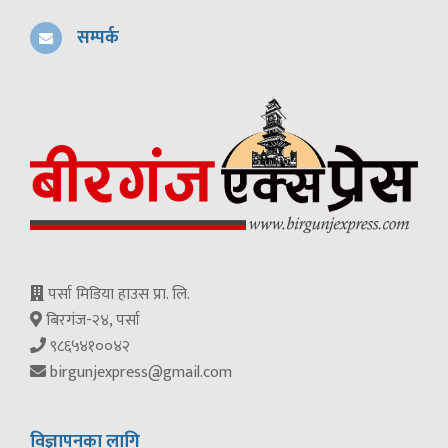
सम्पर्क
पर्सा मिडिया हाउस प्रा. लि.
बिरगंज-२४, पर्सा
९८६५४१००४२
birgunjexpress@gmail.com
विज्ञापनका लागि