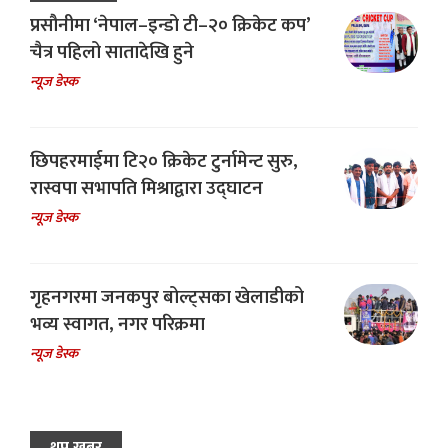
प्रसौनीमा ‘नेपाल–इन्डो टी–२० क्रिकेट कप’
चैत्र पहिलो सातादेखि हुने
न्यूज डेस्क
छिपहरमाईमा टि२० क्रिकेट टुर्नामेन्ट सुरु,
रास्वपा सभापति मिश्राद्वारा उद्घाटन
न्यूज डेस्क
गृहनगरमा जनकपुर बोल्ट्सका खेलाडीको
भव्य स्वागत, नगर परिक्रमा
न्यूज डेस्क
थप खबर