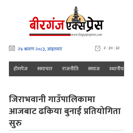
२ : ३० : ३४
होमपेज
समाचार
राजनीति
समाज
स्थानीय
जिराभवानी गाउँपालिकामा
आजबाट ढकिया बुनाई प्रतियोगिता
सुरु