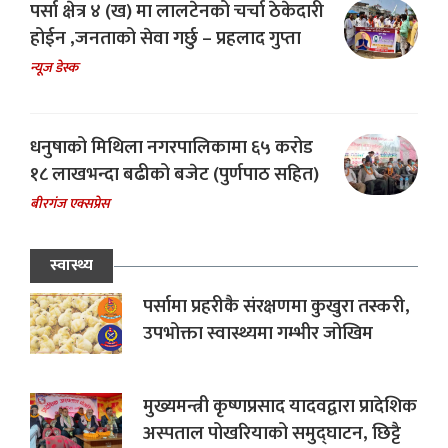
पर्सा क्षेत्र ४ (ख) मा लालटेनको चर्चा ठेकेदारी
होईन ,जनताको सेवा गर्छु – प्रहलाद गुप्ता
न्यूज डेस्क
धनुषाको मिथिला नगरपालिकामा ६५ करोड
१८ लाखभन्दा बढीको बजेट (पुर्णपाठ सहित)
बीरगंज एक्सप्रेस
स्वास्थ्य
पर्सामा प्रहरीकै संरक्षणमा कुखुरा तस्करी,
उपभोक्ता स्वास्थ्यमा गम्भीर जोखिम
मुख्यमन्त्री कृष्णप्रसाद यादवद्वारा प्रादेशिक
अस्पताल पोखरियाको समुद्घाटन, छिट्टै