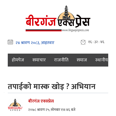
१६ : ३२ : ४७
होमपेज
समाचार
राजनीति
समाज
स्थानीय
तपाईको मास्क खोइ ? अभियान
बीरगंज एक्सप्रेस
२०७८ श्रावण २५, सोमबार १४:४६ बजे