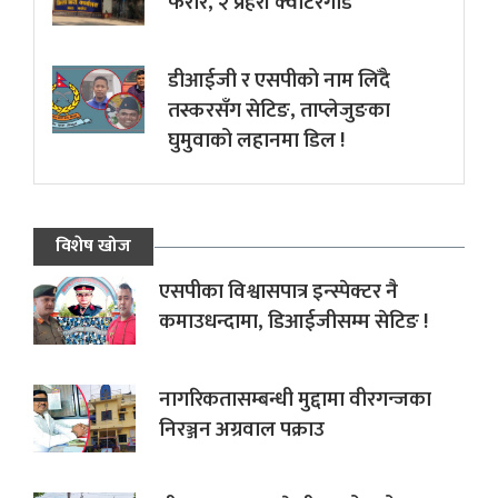
फरार, २ प्रहरी क्वाटरगार्ड
डीआईजी र एसपीको नाम लिँदै
तस्करसँग सेटिङ, ताप्लेजुङका
घुमुवाको लहानमा डिल !
विशेष खोज
एसपीका विश्वासपात्र इन्स्पेक्टर नै
कमाउधन्दामा, डिआईजीसम्म सेटिङ !
नागरिकतासम्बन्धी मुद्दामा वीरगन्जका
निरञ्जन अग्रवाल पक्राउ