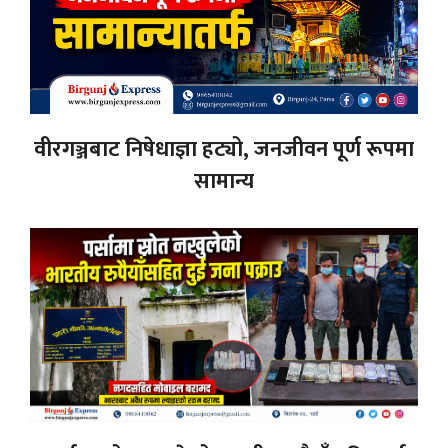
वीरगञ्जबाट निषेधाज्ञा हट्यो, जनजीवन पूर्ण रूपमा
सामान्य