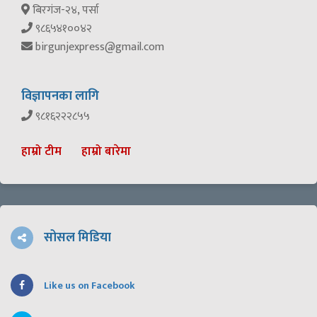
बिरगंज-२४, पर्सा
९८६५४१००४२
birgunjexpress@gmail.com
विज्ञापनका लागि
९८१६२२२८५५
हाम्रो टीम
हाम्रो बारेमा
सोसल मिडिया
Like us on Facebook