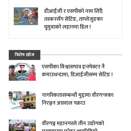
डीआईजी र एसपीको नाम लिँदै
तस्करसँग सेटिङ, ताप्लेजुङका
घुमुवाको लहानमा डिल !
विशेष खोज
एसपीका विश्वासपात्र इन्स्पेक्टर नै
कमाउधन्दामा, डिआईजीसम्म सेटिङ !
नागरिकतासम्बन्धी मुद्दामा वीरगन्जका
निरञ्जन अग्रवाल पक्राउ
वीरगञ्ज महानगरले तीन उद्योगको