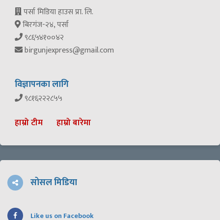
पर्सा मिडिया हाउस प्रा. लि.
बिरगंज-२४, पर्सा
९८६५४१००४२
birgunjexpress@gmail.com
विज्ञापनका लागि
९८१६२२२८५५
हाम्रो टीम
हाम्रो बारेमा
सोसल मिडिया
Like us on Facebook