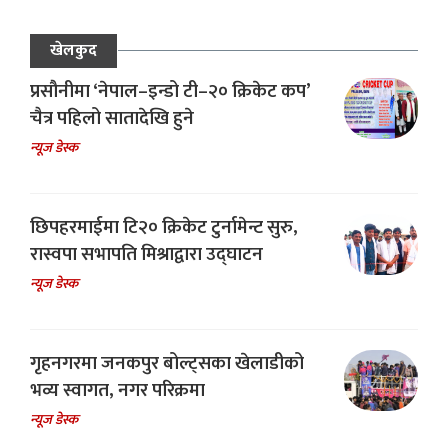
खेलकुद
प्रसौनीमा ‘नेपाल–इन्डो टी–२० क्रिकेट कप’
चैत्र पहिलो सातादेखि हुने
न्यूज डेस्क
छिपहरमाईमा टि२० क्रिकेट टुर्नामेन्ट सुरु,
रास्वपा सभापति मिश्राद्वारा उद्घाटन
न्यूज डेस्क
गृहनगरमा जनकपुर बोल्ट्सका खेलाडीको
भव्य स्वागत, नगर परिक्रमा
न्यूज डेस्क