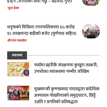
होईन ,जनताको सेवा गर्छु – प्रहलाद गुप्ता
न्यूज डेस्क
धनुषाको मिथिला नगरपालिकामा ६५ करोड
१८ लाखभन्दा बढीको बजेट (पुर्णपाठ सहित)
बीरगंज एक्सप्रेस
स्वास्थ्य
पर्सामा प्रहरीकै संरक्षणमा कुखुरा तस्करी,
उपभोक्ता स्वास्थ्यमा गम्भीर जोखिम
मुख्यमन्त्री कृष्णप्रसाद यादवद्वारा प्रादेशिक
अस्पताल पोखरियाको समुद्घाटन, छिट्टै
उन्नति र प्रगतिको प्रतिबद्धता