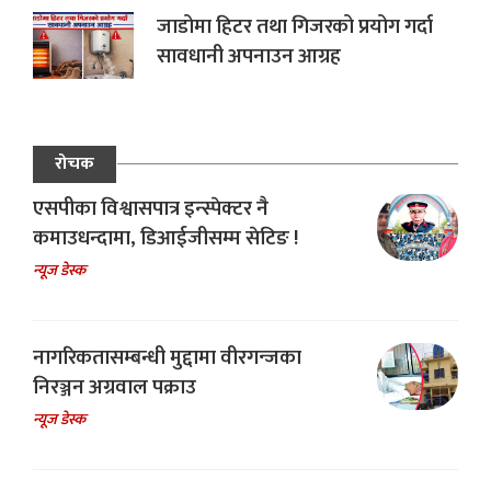
जाडोमा हिटर तथा गिजरको प्रयोग गर्दा
सावधानी अपनाउन आग्रह
रोचक
एसपीका विश्वासपात्र इन्स्पेक्टर नै
कमाउधन्दामा, डिआईजीसम्म सेटिङ !
न्यूज डेस्क
नागरिकतासम्बन्धी मुद्दामा वीरगन्जका
निरञ्जन अग्रवाल पक्राउ
न्यूज डेस्क