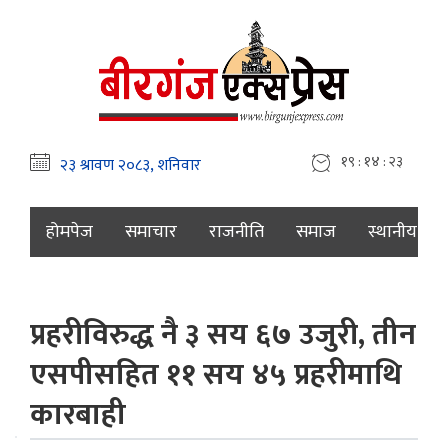
१९ : १४ : २४
होमपेज
समाचार
राजनीति
समाज
स्थानीय
प्रहरीविरुद्ध नै ३ सय ६७ उजुरी, तीन
एसपीसहित ११ सय ४५ प्रहरीमाथि
कारबाही