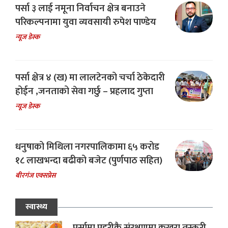
पर्सा ३ लाई नमूना निर्वाचन क्षेत्र बनाउने
परिकल्पनामा युवा व्यवसायी रुपेश पाण्डेय
न्यूज डेस्क
पर्सा क्षेत्र ४ (ख) मा लालटेनको चर्चा ठेकेदारी
होईन ,जनताको सेवा गर्छु – प्रहलाद गुप्ता
न्यूज डेस्क
धनुषाको मिथिला नगरपालिकामा ६५ करोड
१८ लाखभन्दा बढीको बजेट (पुर्णपाठ सहित)
बीरगंज एक्सप्रेस
स्वास्थ्य
पर्सामा प्रहरीकै संरक्षणमा कुखुरा तस्करी,