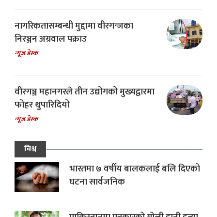
नागरिकतासम्बन्धी मुद्दामा वीरगन्जका
निरञ्जन अग्रवाल पक्राउ
न्यूज डेस्क
वीरगञ्ज महानगरले तीन उद्योगको मुख्यद्वारमा
फोहर थुपारिदियो
न्यूज डेस्क
विश्व
भारतमा ७ वर्षीय बालकलाई बलि दिएको
घटना सार्वजनिक