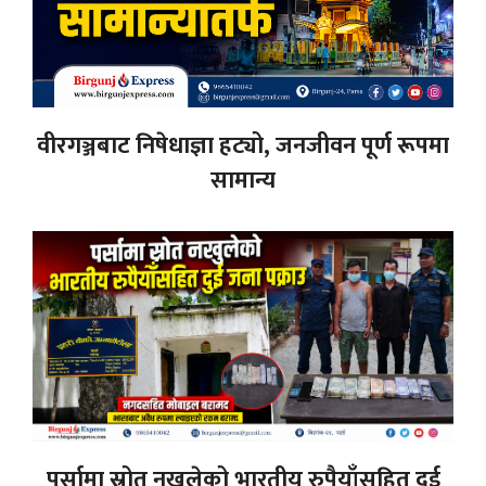
वीरगञ्जबाट निषेधाज्ञा हट्यो, जनजीवन पूर्ण रूपमा
सामान्य
पर्सामा स्रोत नखुलेको भारतीय रुपैयाँसहित दुई