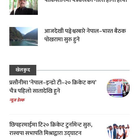
पाकिस्तानमा पत्रकारको गोली हानी हत्या
आजदेखी पञ्चेश्वरबारे नेपाल–भारत बैठक
पोखरामा सुरु हुने
खेलकुद
प्रसौनीमा ‘नेपाल–इन्डो टी–२० क्रिकेट कप’
चैत्र पहिलो सातादेखि हुने
न्यूज डेस्क
छिपहरमाईमा टि२० क्रिकेट टुर्नामेन्ट सुरु,
रास्वपा सभापति मिश्राद्वारा उद्घाटन