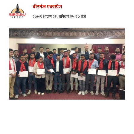
बीरगंज एक्सप्रेस
२०७९ श्रावण २१, शनिबार १५:२० बजे