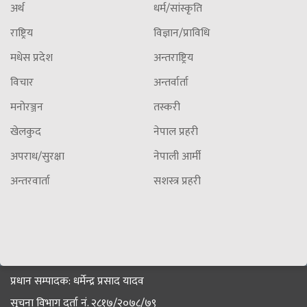
अर्थ
धर्म/सांस्कृति
राष्ट्रिय
विज्ञान/प्राविधि
मधेस प्रदेश
अन्तराष्ट्रिय
विचार
अन्तर्वार्ता
मनोरञ्जन
तस्करी
खेलकुद
नेपाल प्रहरी
अपराध/सुरक्षा
नेपाली आर्मी
अन्तरवार्ता
सशस्त्र प्रहरी
प्रधान सम्पादक: धर्मेन्द्र प्रसाद यादव
सूचना विभाग दर्ता नं. २८१७/२०७८/७९