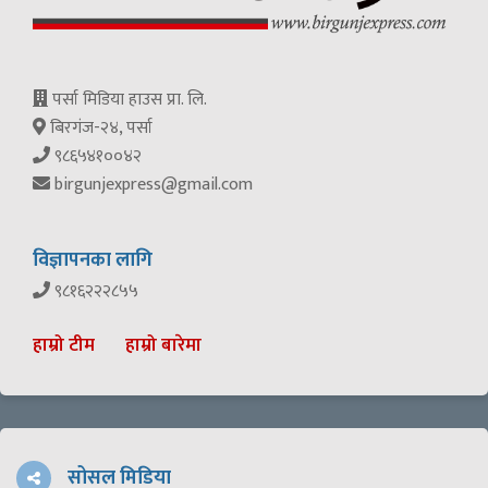
पर्सा मिडिया हाउस प्रा. लि.
बिरगंज-२४, पर्सा
९८६५४१००४२
birgunjexpress@gmail.com
विज्ञापनका लागि
९८१६२२२८५५
हाम्रो टीम
हाम्रो बारेमा
सोसल मिडिया