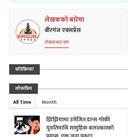
लेखकको बारेमा
बीरगंज एक्सप्रेस
लेखकबाट थप
प्रतिक्रिया!
लोकप्रिय
All Time
Month
झिझियामा उत्तेजित डान्स गरेकी
युवतिमाथि सामुहिक बलात्कारको
प्रयास, एक जना पक्राउ