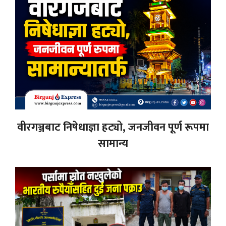
वीरगञ्जबाट निषेधाज्ञा हट्यो, जनजीवन पूर्ण रूपमा
सामान्य