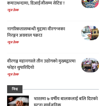
कमाउधन्दामा, डिआईजीसम्म सेटिङ !
न्यूज डेस्क
नागरिकतासम्बन्धी मुद्दामा वीरगन्जका
निरञ्जन अग्रवाल पक्राउ
न्यूज डेस्क
वीरगञ्ज महानगरले तीन उद्योगको मुख्यद्वारमा
फोहर थुपारिदियो
न्यूज डेस्क
विश्व
भारतमा ७ वर्षीय बालकलाई बलि दिएको
घटना सार्वजनिक