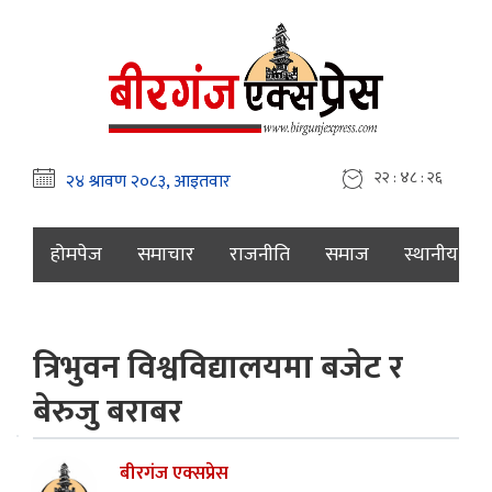
२२ : ४८ : २७
होमपेज
समाचार
राजनीति
समाज
स्थानीय
त्रिभुवन विश्वविद्यालयमा बजेट र
बेरुजु बराबर
बीरगंज एक्सप्रेस