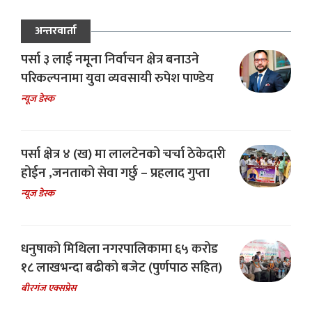
अन्तरवार्ता
पर्सा ३ लाई नमूना निर्वाचन क्षेत्र बनाउने
परिकल्पनामा युवा व्यवसायी रुपेश पाण्डेय
न्यूज डेस्क
पर्सा क्षेत्र ४ (ख) मा लालटेनको चर्चा ठेकेदारी
होईन ,जनताको सेवा गर्छु – प्रहलाद गुप्ता
न्यूज डेस्क
धनुषाको मिथिला नगरपालिकामा ६५ करोड
१८ लाखभन्दा बढीको बजेट (पुर्णपाठ सहित)
बीरगंज एक्सप्रेस