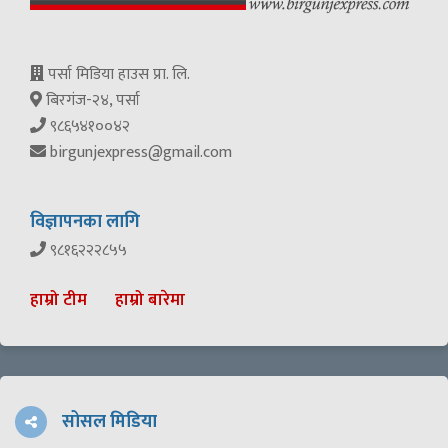
पर्सा मिडिया हाउस प्रा. लि.
बिरगंज-२४, पर्सा
९८६५४१००४२
birgunjexpress@gmail.com
विज्ञापनका लागि
९८१६२२२८५५
हाम्रो टीम
हाम्रो बारेमा
सोसल मिडिया