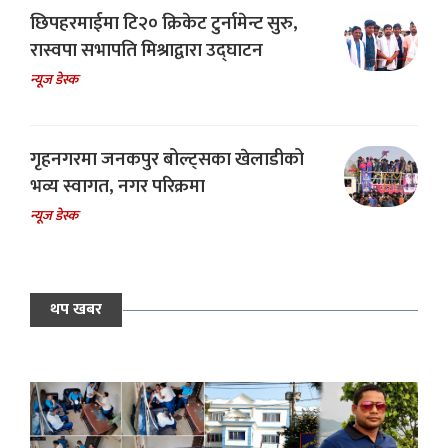
छिपहरमाईमा टि२० क्रिकेट टुर्नामेन्ट सुरु,
रास्वपा सभापति मिश्राद्वारा उद्घाटन
न्यूज डेस्क
गृहनगरमा जनकपुर बोल्ट्सका खेलाडीको
भव्य स्वागत, नगर परिक्रमा
न्यूज डेस्क
थप खबर