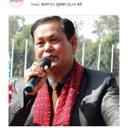
२०७८ श्रावण १५, शुक्रबार १६:२५ बजे