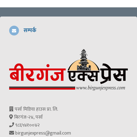
सम्पर्क
पर्सा मिडिया हाउस प्रा. लि.
बिरगंज-२४, पर्सा
९८६५४१००४२
birgunjexpress@gmail.com