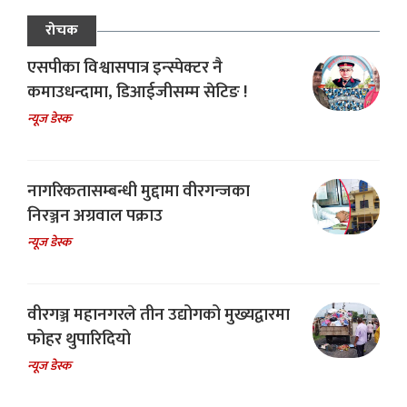
रोचक
एसपीका विश्वासपात्र इन्स्पेक्टर नै
कमाउधन्दामा, डिआईजीसम्म सेटिङ !
न्यूज डेस्क
नागरिकतासम्बन्धी मुद्दामा वीरगन्जका
निरञ्जन अग्रवाल पक्राउ
न्यूज डेस्क
वीरगञ्ज महानगरले तीन उद्योगको मुख्यद्वारमा
फोहर थुपारिदियो
न्यूज डेस्क