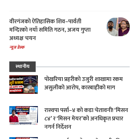
वीरगंजको ऐतिहासिक शिव–पार्वती
मन्दिरको नयाँ समिति गठन, अजय गुप्ता
अध्यक्ष चयन
न्यूज डेस्क
स्थानीय
पोखरिया प्रहरीको उजुरी शाखामा रकम
असुलीको आरोप, कारबाहीको माग
रास्वपा पर्सा–४ को कडा चेतावनी! ‘मिसन
८४’ र ‘मिसन मेयर’को अनधिकृत प्रचार
नगर्न निर्देशन