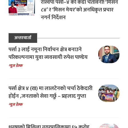
रास्वपा पर्सा–४ को कडा चेतावनी! ‘मिसन
८४’ र ‘मिसन मेयर’को अनधिकृत प्रचार
नगर्न निर्देशन
अन्तरवार्ता
पर्सा ३ लाई नमूना निर्वाचन क्षेत्र बनाउने
परिकल्पनामा युवा व्यवसायी रुपेश पाण्डेय
न्यूज डेस्क
पर्सा क्षेत्र ४ (ख) मा लालटेनको चर्चा ठेकेदारी
होईन ,जनताको सेवा गर्छु – प्रहलाद गुप्ता
न्यूज डेस्क
धनुषाको मिथिला नगरपालिकामा ६५ करोड