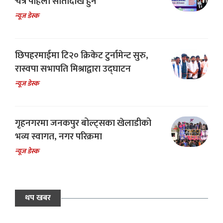
चैत्र पहिलो सातादेखि हुने
न्यूज डेस्क
छिपहरमाईमा टि२० क्रिकेट टुर्नामेन्ट सुरु,
रास्वपा सभापति मिश्राद्वारा उद्घाटन
न्यूज डेस्क
गृहनगरमा जनकपुर बोल्ट्सका खेलाडीको
भव्य स्वागत, नगर परिक्रमा
न्यूज डेस्क
थप खबर