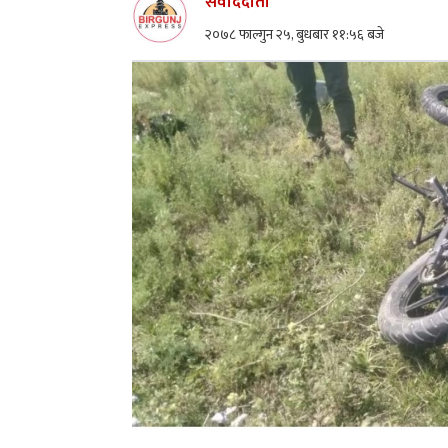
संवाददाता
२०७८ फाल्गुन २५, बुधबार ११:५६ बजे