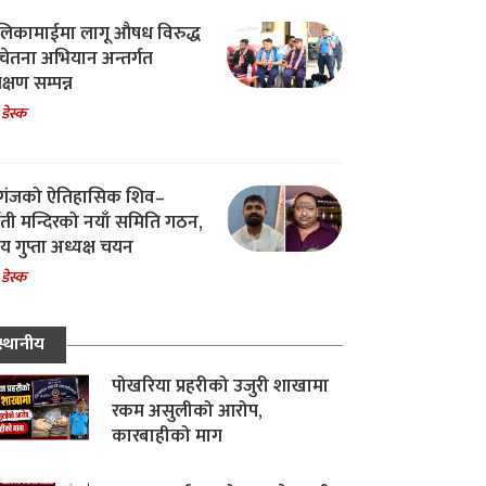
िकामाईमा लागू औषध विरुद्ध
ेतना अभियान अन्तर्गत
िक्षण सम्पन्न
 डेस्क
गंजको ऐतिहासिक शिव–
्वती मन्दिरको नयाँ समिति गठन,
 गुप्ता अध्यक्ष चयन
 डेस्क
स्थानीय
पोखरिया प्रहरीको उजुरी शाखामा
रकम असुलीको आरोप,
कारबाहीको माग