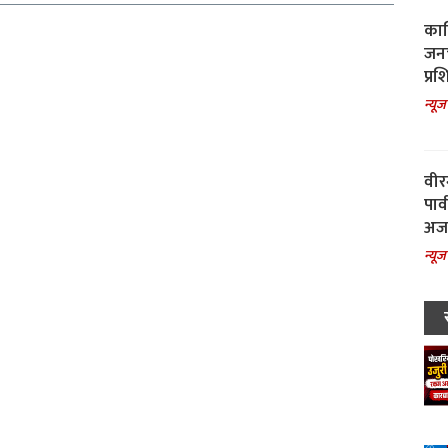
काल
जनच
प्रश
न्यूज
वीर
पार
अजय
न्यूज