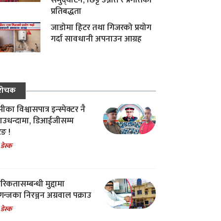
समुद्घाटन, छिट्टै उन्नति र प्रगतिको
प्रतिबद्धता
जाडोमा हिटर तथा गिजरको प्रयोग
गर्दा सावधानी अपनाउन आग्रह
रोचक
का विश्वासपात्र इन्स्पेक्टर नै
उधन्दामा, डिआईजीसम्म
िङ !
 डेस्क
रिकतासम्बन्धी मुद्दामा
गन्जका निरञ्जन अग्रवाल पक्राउ
 डेस्क