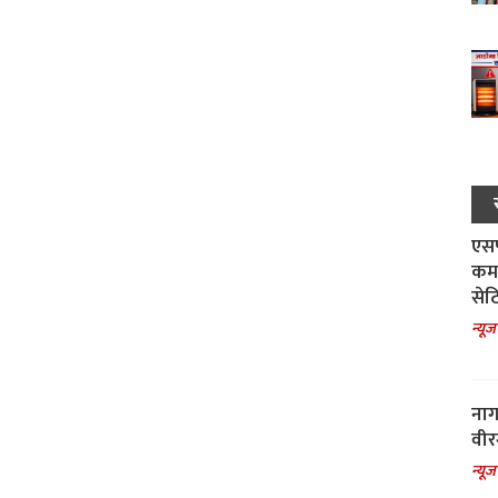
एसपी
कमा
सेट
न्यूज
नाग
वीर
न्यूज