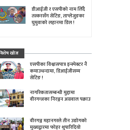
डीआईजी र एसपीको नाम लिँदै
तस्करसँग सेटिङ, ताप्लेजुङका
घुमुवाको लहानमा डिल !
विशेष खोज
एसपीका विश्वासपात्र इन्स्पेक्टर नै
कमाउधन्दामा, डिआईजीसम्म
सेटिङ !
नागरिकतासम्बन्धी मुद्दामा
वीरगन्जका निरञ्जन अग्रवाल पक्राउ
वीरगञ्ज महानगरले तीन उद्योगको
मुख्यद्वारमा फोहर थुपारिदियो