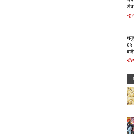
चर्
सेवा
न्यूज
धनु
६५ 
बजे
बीरग