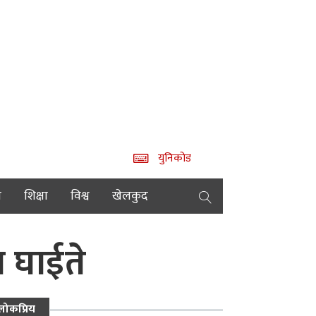
युनिकोड
य
शिक्षा
विश्व
खेलकुद
ा घाईते
लोकप्रिय