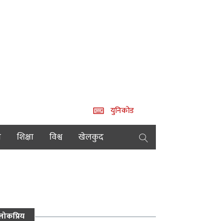
युनिकोड
य
शिक्षा
विश्व
खेलकुद
लोकप्रिय