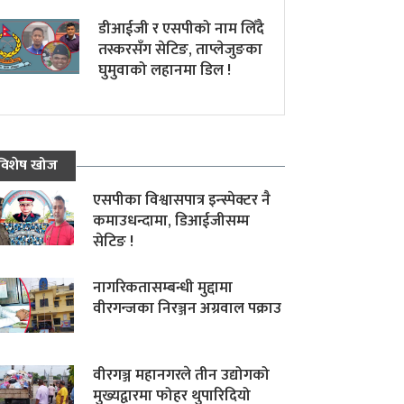
डीआईजी र एसपीको नाम लिँदै
तस्करसँग सेटिङ, ताप्लेजुङका
घुमुवाको लहानमा डिल !
विशेष खोज
एसपीका विश्वासपात्र इन्स्पेक्टर नै
कमाउधन्दामा, डिआईजीसम्म
सेटिङ !
नागरिकतासम्बन्धी मुद्दामा
वीरगन्जका निरञ्जन अग्रवाल पक्राउ
वीरगञ्ज महानगरले तीन उद्योगको
मुख्यद्वारमा फोहर थुपारिदियो