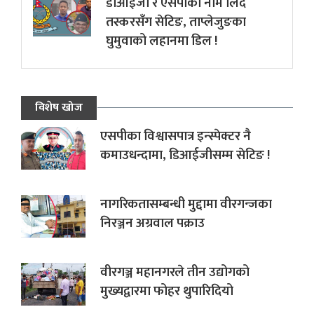
डीआईजी र एसपीको नाम लिँदै
तस्करसँग सेटिङ, ताप्लेजुङका
घुमुवाको लहानमा डिल !
विशेष खोज
एसपीका विश्वासपात्र इन्स्पेक्टर नै
कमाउधन्दामा, डिआईजीसम्म सेटिङ !
नागरिकतासम्बन्धी मुद्दामा वीरगन्जका
निरञ्जन अग्रवाल पक्राउ
वीरगञ्ज महानगरले तीन उद्योगको
मुख्यद्वारमा फोहर थुपारिदियो