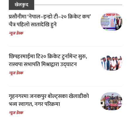
खेलकुद
प्रसौनीमा ‘नेपाल–इन्डो टी–२० क्रिकेट कप’
चैत्र पहिलो सातादेखि हुने
न्यूज डेस्क
छिपहरमाईमा टि२० क्रिकेट टुर्नामेन्ट सुरु,
रास्वपा सभापति मिश्राद्वारा उद्घाटन
न्यूज डेस्क
गृहनगरमा जनकपुर बोल्ट्सका खेलाडीको
भव्य स्वागत, नगर परिक्रमा
न्यूज डेस्क