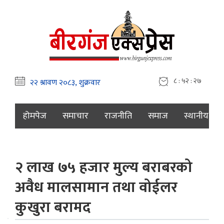
८ : ५२ : २८
होमपेज
समाचार
राजनीति
समाज
स्थानीय
२ लाख ७५ हजार मुल्य बराबरको
अवैध मालसामान तथा वोईलर
कुखुरा बरामद