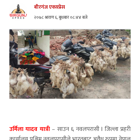
बीरगंज एक्सप्रेस
२०७८ श्रावण ६, बुधबार ०८:४४ बजे
उर्मिला यादव यात्री
– साउन ६ नवलपरासी l जिल्ला प्रहरी
कार्यालय पश्चिम् नवलपरासीले भारतबाट अवैध रुपमा नेपाल