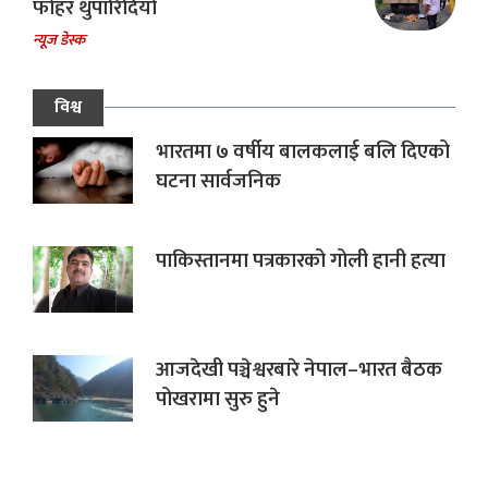
फोहर थुपारिदियो
न्यूज डेस्क
विश्व
भारतमा ७ वर्षीय बालकलाई बलि दिएको
घटना सार्वजनिक
पाकिस्तानमा पत्रकारको गोली हानी हत्या
आजदेखी पञ्चेश्वरबारे नेपाल–भारत बैठक
पोखरामा सुरु हुने