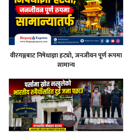
वीरगञ्जबाट निषेधाज्ञा हट्यो, जनजीवन पूर्ण रूपमा
सामान्य