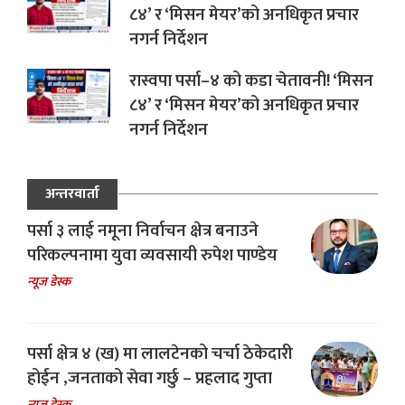
८४’ र ‘मिसन मेयर’को अनधिकृत प्रचार
नगर्न निर्देशन
रास्वपा पर्सा–४ को कडा चेतावनी! ‘मिसन
८४’ र ‘मिसन मेयर’को अनधिकृत प्रचार
नगर्न निर्देशन
अन्तरवार्ता
पर्सा ३ लाई नमूना निर्वाचन क्षेत्र बनाउने
परिकल्पनामा युवा व्यवसायी रुपेश पाण्डेय
न्यूज डेस्क
पर्सा क्षेत्र ४ (ख) मा लालटेनको चर्चा ठेकेदारी
होईन ,जनताको सेवा गर्छु – प्रहलाद गुप्ता
न्यूज डेस्क