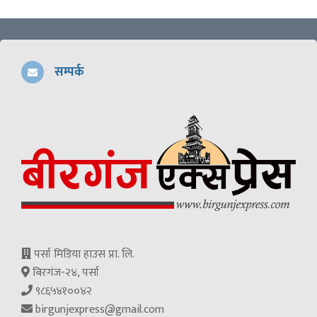
सम्पर्क
पर्सा मिडिया हाउस प्रा. लि.
बिरगंज-२४, पर्सा
९८६५४१००४२
birgunjexpress@gmail.com