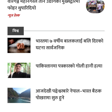
वीरगञ्ज महानगरले तीन उद्योगको मुख्यद्वारमा
फोहर थुपारिदियो
न्यूज डेस्क
विश्व
भारतमा ७ वर्षीय बालकलाई बलि दिएको
घटना सार्वजनिक
पाकिस्तानमा पत्रकारको गोली हानी हत्या
आजदेखी पञ्चेश्वरबारे नेपाल–भारत बैठक
पोखरामा सुरु हुने