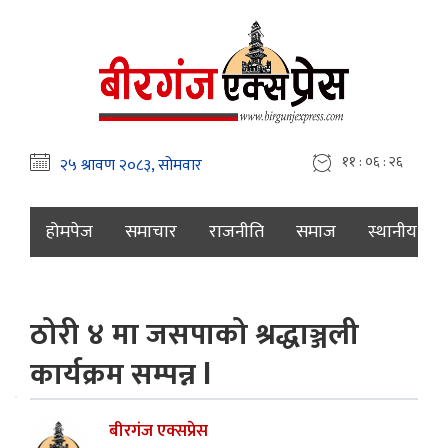
११ : ०६ : २७
होमपेज
समाचार
राजनीति
समाज
स्थानीय
ठोरी ४ मा जसपाको श्रद्धाञ्जली
कार्यक्रम सम्पन्न l
बीरगंज एक्सप्रेस