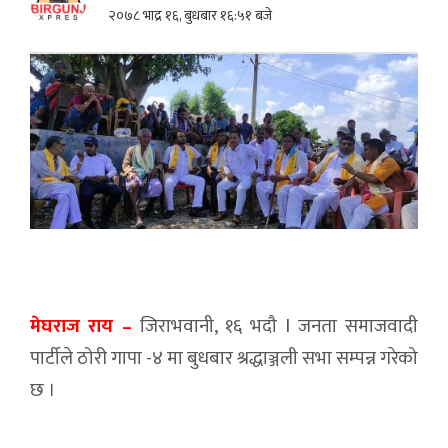
२०७८ भाद्र १६, बुधबार १६:५१ बजे
मेघराज राय –
जिराभवानी, १६ भदौ l जनता समाजवादी
पार्टीले ठोरी गापा -४ मा बुधबार श्रद्धाञ्जली सभा सम्पन्न गरेको
छ ।