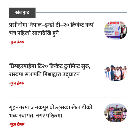
खेलकुद
प्रसौनीमा ‘नेपाल–इन्डो टी–२० क्रिकेट कप’
चैत्र पहिलो सातादेखि हुने
न्यूज डेस्क
छिपहरमाईमा टि२० क्रिकेट टुर्नामेन्ट सुरु,
रास्वपा सभापति मिश्राद्वारा उद्घाटन
न्यूज डेस्क
गृहनगरमा जनकपुर बोल्ट्सका खेलाडीको
भव्य स्वागत, नगर परिक्रमा
न्यूज डेस्क