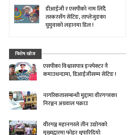
डीआईजी र एसपीको नाम लिँदै
तस्करसँग सेटिङ, ताप्लेजुङका
घुमुवाको लहानमा डिल !
विशेष खोज
एसपीका विश्वासपात्र इन्स्पेक्टर नै
कमाउधन्दामा, डिआईजीसम्म सेटिङ !
नागरिकतासम्बन्धी मुद्दामा वीरगन्जका
निरञ्जन अग्रवाल पक्राउ
वीरगञ्ज महानगरले तीन उद्योगको
मुख्यद्वारमा फोहर थुपारिदियो