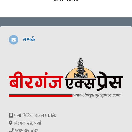
सम्पर्क
पर्सा मिडिया हाउस प्रा. लि.
बिरगंज-२४, पर्सा
९८६५४१००४२