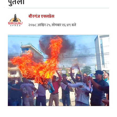
पुतला
बीरगंज एक्सप्रेस
२०७८ आश्विन २५, सोमबार १६:४९ बजे