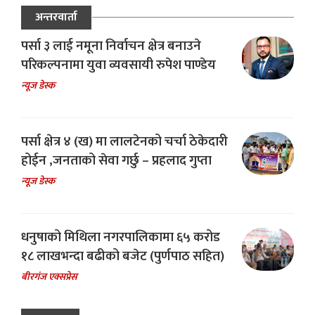
अन्तरवार्ता
पर्सा ३ लाई नमूना निर्वाचन क्षेत्र बनाउने
परिकल्पनामा युवा व्यवसायी रुपेश पाण्डेय
न्यूज डेस्क
पर्सा क्षेत्र ४ (ख) मा लालटेनको चर्चा ठेकेदारी
होईन ,जनताको सेवा गर्छु – प्रहलाद गुप्ता
न्यूज डेस्क
धनुषाको मिथिला नगरपालिकामा ६५ करोड
१८ लाखभन्दा बढीको बजेट (पुर्णपाठ सहित)
बीरगंज एक्सप्रेस