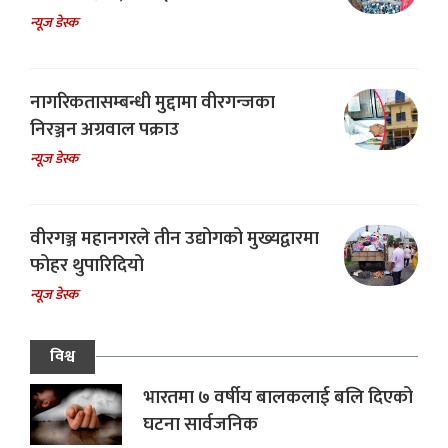
न्यूज डेस्क
नागरिकतासम्बन्धी मुद्दामा वीरगन्जका
निरञ्जन अग्रवाल पक्राउ
न्यूज डेस्क
वीरगञ्ज महानगरले तीन उद्योगको मुख्यद्वारमा
फोहर थुपारिदियो
न्यूज डेस्क
विश्व
भारतमा ७ वर्षीय बालकलाई बलि दिएको
घटना सार्वजनिक