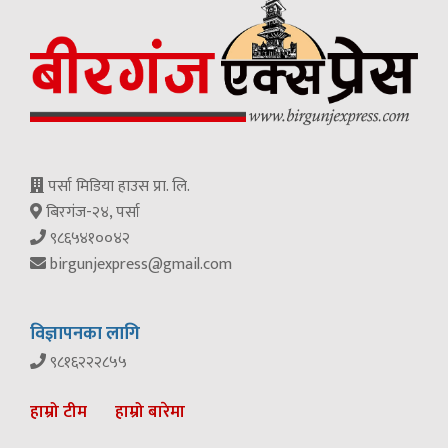
पर्सा मिडिया हाउस प्रा. लि.
बिरगंज-२४, पर्सा
९८६५४१००४२
birgunjexpress@gmail.com
विज्ञापनका लागि
९८१६२२२८५५
हाम्रो टीम
हाम्रो बारेमा