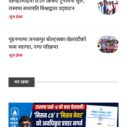
छिपहरमाईमा टि२० क्रिकेट टुर्नामेन्ट सुरु,
रास्वपा सभापति मिश्राद्वारा उद्घाटन
न्यूज डेस्क
गृहनगरमा जनकपुर बोल्ट्सका खेलाडीको
भव्य स्वागत, नगर परिक्रमा
न्यूज डेस्क
थप खबर