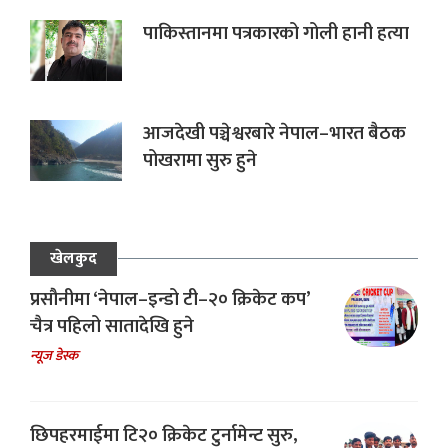
पाकिस्तानमा पत्रकारको गोली हानी हत्या
आजदेखी पञ्चेश्वरबारे नेपाल–भारत बैठक
पोखरामा सुरु हुने
खेलकुद
प्रसौनीमा ‘नेपाल–इन्डो टी–२० क्रिकेट कप’
चैत्र पहिलो सातादेखि हुने
न्यूज डेस्क
छिपहरमाईमा टि२० क्रिकेट टुर्नामेन्ट सुरु,