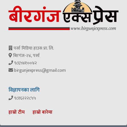
पर्सा मिडिया हाउस प्रा. लि.
बिरगंज-२४, पर्सा
९८६५४१००४२
birgunjexpress@gmail.com
विज्ञापनका लागि
९८१६२२२८५५
हाम्रो टीम
हाम्रो बारेमा