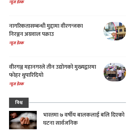
न्यूज डेस्क
नागरिकतासम्बन्धी मुद्दामा वीरगन्जका
निरञ्जन अग्रवाल पक्राउ
न्यूज डेस्क
वीरगञ्ज महानगरले तीन उद्योगको मुख्यद्वारमा
फोहर थुपारिदियो
न्यूज डेस्क
विश्व
भारतमा ७ वर्षीय बालकलाई बलि दिएको
घटना सार्वजनिक