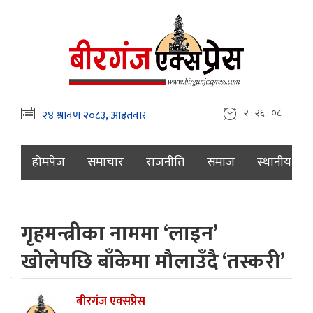
२ : २६ : ०९
होमपेज
समाचार
राजनीति
समाज
स्थानीय
गृहमन्त्रीका नाममा ‘लाइन’
खोलेपछि बाँकेमा मौलाउँदै ‘तस्करी’
बीरगंज एक्सप्रेस