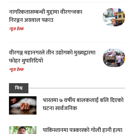
नागरिकतासम्बन्धी मुद्दामा वीरगन्जका
निरञ्जन अग्रवाल पक्राउ
न्यूज डेस्क
वीरगञ्ज महानगरले तीन उद्योगको मुख्यद्वारमा
फोहर थुपारिदियो
न्यूज डेस्क
विश्व
भारतमा ७ वर्षीय बालकलाई बलि दिएको
घटना सार्वजनिक
पाकिस्तानमा पत्रकारको गोली हानी हत्या