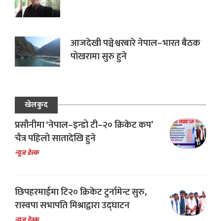
आजदेखी पञ्चेश्वरबारे नेपाल–भारत बैठक
पोखरामा सुरु हुने
खेलकुद
प्रसौनीमा ‘नेपाल–इन्डो टी–२० क्रिकेट कप’
चैत्र पहिलो सातादेखि हुने
न्यूज डेस्क
छिपहरमाईमा टि२० क्रिकेट टुर्नामेन्ट सुरु,
रास्वपा सभापति मिश्राद्वारा उद्घाटन
न्यूज डेस्क