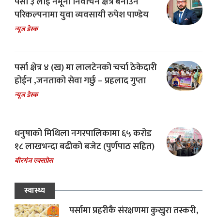
पर्सा ३ लाई नमूना निर्वाचन क्षेत्र बनाउने
परिकल्पनामा युवा व्यवसायी रुपेश पाण्डेय
न्यूज डेस्क
पर्सा क्षेत्र ४ (ख) मा लालटेनको चर्चा ठेकेदारी
होईन ,जनताको सेवा गर्छु – प्रहलाद गुप्ता
न्यूज डेस्क
धनुषाको मिथिला नगरपालिकामा ६५ करोड
१८ लाखभन्दा बढीको बजेट (पुर्णपाठ सहित)
बीरगंज एक्सप्रेस
स्वास्थ्य
पर्सामा प्रहरीकै संरक्षणमा कुखुरा तस्करी,