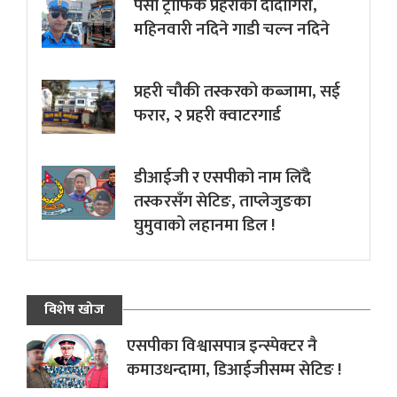
पर्सा ट्राफिक प्रहरीकाे दादागिरी,
महिनवारी नदिने गाडी चल्न नदिने
प्रहरी चौकी तस्करको कब्जामा, सई
फरार, २ प्रहरी क्वाटरगार्ड
डीआईजी र एसपीको नाम लिँदै
तस्करसँग सेटिङ, ताप्लेजुङका
घुमुवाको लहानमा डिल !
विशेष खोज
एसपीका विश्वासपात्र इन्स्पेक्टर नै
कमाउधन्दामा, डिआईजीसम्म सेटिङ !