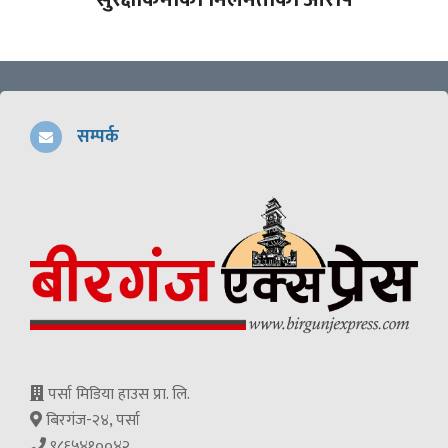
सम्पर्क
पर्सा मिडिया हाउस प्रा. लि.
बिरगंज-२४, पर्सा
९८६५४१००४२