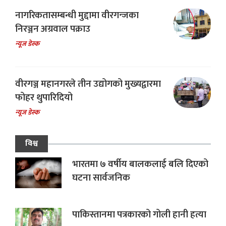
नागरिकतासम्बन्धी मुद्दामा वीरगन्जका
निरञ्जन अग्रवाल पक्राउ
न्यूज डेस्क
वीरगञ्ज महानगरले तीन उद्योगको मुख्यद्वारमा
फोहर थुपारिदियो
न्यूज डेस्क
विश्व
भारतमा ७ वर्षीय बालकलाई बलि दिएको
घटना सार्वजनिक
पाकिस्तानमा पत्रकारको गोली हानी हत्या