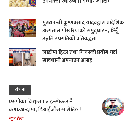
उपभोक्ता स्वास्थ्यमा गम्भीर जोखिम
मुख्यमन्त्री कृष्णप्रसाद यादवद्वारा प्रादेशिक
अस्पताल पोखरियाको समुद्घाटन, छिट्टै
उन्नति र प्रगतिको प्रतिबद्धता
जाडोमा हिटर तथा गिजरको प्रयोग गर्दा
सावधानी अपनाउन आग्रह
रोचक
एसपीका विश्वासपात्र इन्स्पेक्टर नै
कमाउधन्दामा, डिआईजीसम्म सेटिङ !
न्यूज डेस्क