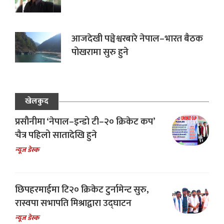
आजदेखी पञ्चेश्वरबारे नेपाल–भारत बैठक
पोखरामा सुरु हुने
खेलकुद
प्रसौनीमा ‘नेपाल–इन्डो टी–२० क्रिकेट कप’
चैत्र पहिलो सातादेखि हुने
न्यूज डेस्क
छिपहरमाईमा टि२० क्रिकेट टुर्नामेन्ट सुरु,
रास्वपा सभापति मिश्राद्वारा उद्घाटन
न्यूज डेस्क