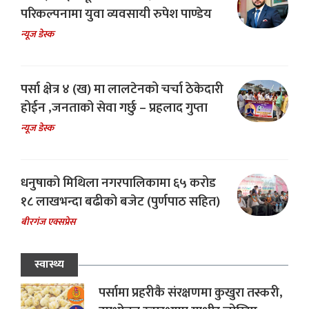
परिकल्पनामा युवा व्यवसायी रुपेश पाण्डेय
न्यूज डेस्क
पर्सा क्षेत्र ४ (ख) मा लालटेनको चर्चा ठेकेदारी
होईन ,जनताको सेवा गर्छु – प्रहलाद गुप्ता
न्यूज डेस्क
धनुषाको मिथिला नगरपालिकामा ६५ करोड
१८ लाखभन्दा बढीको बजेट (पुर्णपाठ सहित)
बीरगंज एक्सप्रेस
स्वास्थ्य
पर्सामा प्रहरीकै संरक्षणमा कुखुरा तस्करी,