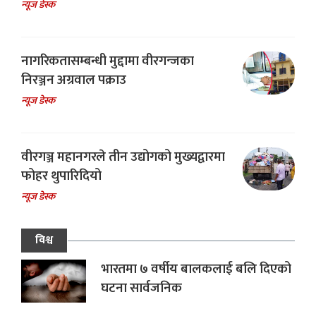
न्यूज डेस्क
नागरिकतासम्बन्धी मुद्दामा वीरगन्जका
निरञ्जन अग्रवाल पक्राउ
न्यूज डेस्क
वीरगञ्ज महानगरले तीन उद्योगको मुख्यद्वारमा
फोहर थुपारिदियो
न्यूज डेस्क
विश्व
भारतमा ७ वर्षीय बालकलाई बलि दिएको
घटना सार्वजनिक