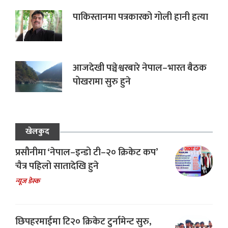
पाकिस्तानमा पत्रकारको गोली हानी हत्या
आजदेखी पञ्चेश्वरबारे नेपाल–भारत बैठक
पोखरामा सुरु हुने
खेलकुद
प्रसौनीमा ‘नेपाल–इन्डो टी–२० क्रिकेट कप’
चैत्र पहिलो सातादेखि हुने
न्यूज डेस्क
छिपहरमाईमा टि२० क्रिकेट टुर्नामेन्ट सुरु,