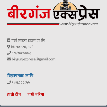
पर्सा मिडिया हाउस प्रा. लि.
बिरगंज-२४, पर्सा
९८६५४१००४२
birgunjexpress@gmail.com
विज्ञापनका लागि
९८१६२२२८५५
हाम्रो टीम
हाम्रो बारेमा