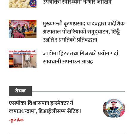
उपभोक्ता स्वास्थ्यमा गम्भीर जोखिम
मुख्यमन्त्री कृष्णप्रसाद यादवद्वारा प्रादेशिक
अस्पताल पोखरियाको समुद्घाटन, छिट्टै
उन्नति र प्रगतिको प्रतिबद्धता
जाडोमा हिटर तथा गिजरको प्रयोग गर्दा
सावधानी अपनाउन आग्रह
रोचक
एसपीका विश्वासपात्र इन्स्पेक्टर नै
कमाउधन्दामा, डिआईजीसम्म सेटिङ !
न्यूज डेस्क