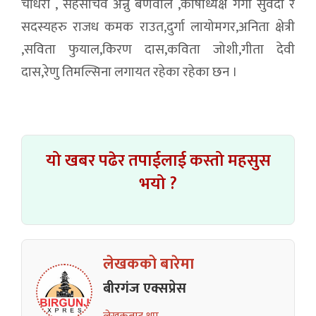
चौधरी , सहसचिव अन्नु बर्णवाल ,कोषाध्यक्ष गंगा सुवेदी र
सदस्यहरु राजध कमक राउत,दुर्गा लायोमगर,अनिता क्षेत्री
,सविता फुयाल,किरण दास,कविता ज‍ोशी,गीता देवी
दास,रेणु तिमल्सिना लगायत रहेका रहेका छन ।
यो खबर पढेर तपाईलाई कस्तो महसुस
भयो ?
लेखकको बारेमा
बीरगंज एक्सप्रेस