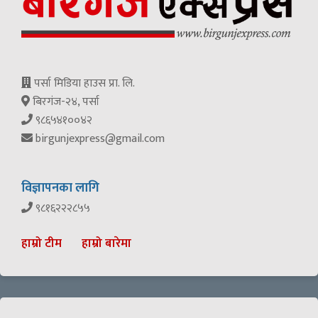
पर्सा मिडिया हाउस प्रा. लि.
बिरगंज-२४, पर्सा
९८६५४१००४२
birgunjexpress@gmail.com
विज्ञापनका लागि
९८१६२२२८५५
हाम्रो टीम
हाम्रो बारेमा