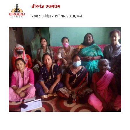
बीरगंज एक्सप्रेस
२०७८ आश्विन २, शनिबार १७:३६ बजे