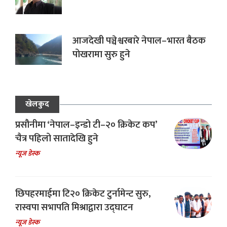
आजदेखी पञ्चेश्वरबारे नेपाल–भारत बैठक
पोखरामा सुरु हुने
खेलकुद
प्रसौनीमा ‘नेपाल–इन्डो टी–२० क्रिकेट कप’
चैत्र पहिलो सातादेखि हुने
न्यूज डेस्क
छिपहरमाईमा टि२० क्रिकेट टुर्नामेन्ट सुरु,
रास्वपा सभापति मिश्राद्वारा उद्घाटन
न्यूज डेस्क