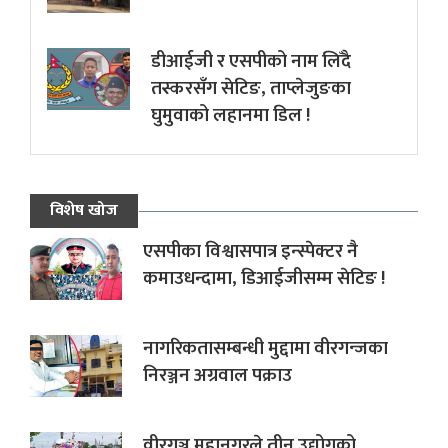
डीआईजी र एसपीको नाम लिँदै
तस्करसँग सेटिङ, ताप्लेजुङका
घुमुवाको लहानमा डिल !
विशेष खोज
एसपीका विश्वासपात्र इन्स्पेक्टर नै
कमाउधन्दामा, डिआईजीसम्म सेटिङ !
नागरिकतासम्बन्धी मुद्दामा वीरगन्जका
निरञ्जन अग्रवाल पक्राउ
वीरगञ्ज महानगरले तीन उद्योगको