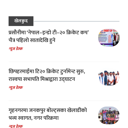
खेलकुद
प्रसौनीमा ‘नेपाल–इन्डो टी–२० क्रिकेट कप’
चैत्र पहिलो सातादेखि हुने
न्यूज डेस्क
छिपहरमाईमा टि२० क्रिकेट टुर्नामेन्ट सुरु,
रास्वपा सभापति मिश्राद्वारा उद्घाटन
न्यूज डेस्क
गृहनगरमा जनकपुर बोल्ट्सका खेलाडीको
भव्य स्वागत, नगर परिक्रमा
न्यूज डेस्क